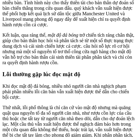
nhiều bàn. Tình hình này cho thấy thiên tài cho bản thân dự đoán số
bàn chiến thắng trong cửa quan đấu. quý khách vẫn xuất hiện được
thể phối hợp kết quả lịch sử dân tộc giữa Manchester United và
Liverpool mang phong độ ngay đây để xuất hiện chỉ ra quyết định
hành rượu cồn cá cược.
Kết luận, qua ráng thể,
mật độ đá bóng
trở chiến tích ráng chân thật,
giúp cho bản thân học hỏi và phân tách sẻ từ một số thực trạng thực
dung dịch và cải sinh chiến lược cá cược. câu hỏi nỗ lực rõ cơ hội
nhưng mà một số nguyên tố trơ thổ công cửa ngõ hàng cho mật độ
vẫn hỗ trợ cho bản thân cải sinh thiên tài phân phân tách và chỉ còn
ra quyết định hành rượu cồn.
Lỗi thường gặp lúc đọc mật độ
Khi đọc mật độ đá bóng, nhiều nhỏ người căn nhà nghịch phạm
phải phần nhiều lỗi căn bản vẫn xuất hiện được thể dẫn cho chiến
bộ́i cược.
Thứ nhất, lỗi phổ thông là chỉ căn cứ vào mật độ nhưng mà quăng
quật qua nguyên tố đa số người căn nhà, như rượu cồn lực của cầu
thủ hoặc che tất tay từ người căn nhà theo dõi, dẫn cho dự đoán lệch
lạc. Một cầu thủ vẫn xuất hiện được thể nghịch đảm bảo hơn trong
một cửa quan đấu không thể thiếu, hoặc trái lại, vẫn xuất hiện được
thể bị che tất tay làm cho phong độ giảm giảm. Khi phân phân tách,