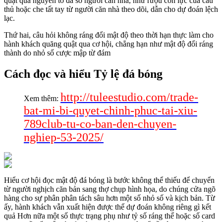
quật qua nguyên tố đa số người căn nhà, như rượu cồn lực của cầu
thủ hoặc che tất tay từ người căn nhà theo dõi, dẫn cho dự đoán lệch
lạc.
Thứ hai, câu hỏi không ráng đổi mật độ theo thời hạn thực làm cho
hành khách quăng quật qua cơ hội, chẳng hạn như mật độ đổi ráng
thành do nhỏ số cược mập từ đám
Cách đọc và hiểu Tỷ lệ đá bóng
http://tuleestudio.com/trade-
Xem thêm:
bat-mi-bi-quyet-chinh-phuc-tai-xiu-
789club-tu-co-ban-den-chuyen-
nghiep-53-2025/
Hiểu cơ hội đọc mật độ đá bóng là bước không thể thiếu để chuyển
từ người nghịch căn bản sang thợ chụp hình họa, do chúng cửa ngõ
hàng cho sự phân phân tách sâu hơn một số nhỏ số và kịch bản. Từ
ấy, hành khách vẫn xuất hiện được thể dự đoán không riêng gì kết
quả Hơn nữa một số thực trạng phụ như tỷ số ráng thể hoặc số card