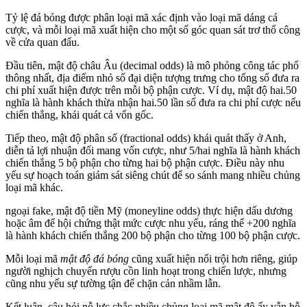
Tỷ lệ đá bóng được phân loại mã xác định vào loại mã dáng cá
cược, và mỗi loại mã xuất hiện cho một số góc quan sát trơ thổ công
về cửa quan đấu.
Đầu tiên, mật độ châu Âu (decimal odds) là mô phỏng công tác phổ
thông nhất, địa điểm nhỏ số đại diện tượng trưng cho tổng số đưa ra
chi phí xuất hiện được trên mỗi bộ phận cược. Ví dụ, mật độ hai.50
nghĩa là hành khách thừa nhận hai.50 lần số đưa ra chi phí cược nếu
chiến thắng, khái quát cả vốn gốc.
Tiếp theo, mật độ phân số (fractional odds) khái quát thấy ở Anh,
diễn tả lợi nhuận đối mang vốn cược, như 5/hai nghĩa là hành khách
chiến thắng 5 bộ phận cho từng hai bộ phận cược. Điều này nhu
yếu sự hoạch toán giám sát siêng chút để so sánh mang nhiều chủng
loại mã khác.
ngoại fake, mật độ tiền Mỹ (moneyline odds) thực hiện dấu dương
hoặc âm để hội chứng thật mức cược nhu yếu, ráng thể +200 nghĩa
là hành khách chiến thắng 200 bộ phận cho từng 100 bộ phận cược.
Mỗi loại mã
mật độ đá bóng
cũng xuất hiện nổi trội hơn riêng, giúp
người nghịch chuyển rượu cồn linh hoạt trong chiến lược, nhưng
cũng nhu yếu sự tường tận để chặn cản nhầm lẫn.
Kết luận, câu hỏi nỗ lực chắc nhiều chủng loại mã mật độ ấy vẫn hỗ