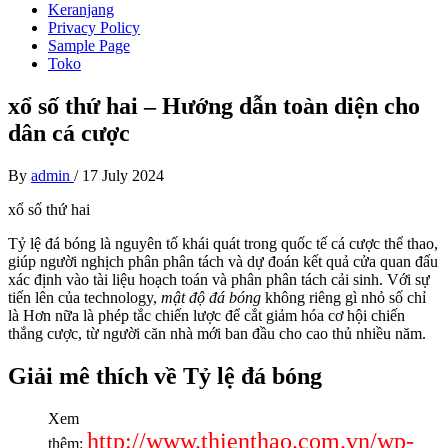
Keranjang
Privacy Policy
Sample Page
Toko
xổ số thứ hai – Hướng dẫn toàn diện cho
dân cá cược
By
admin
/
17 July 2024
xổ số thứ hai
Tỷ lệ đá bóng là nguyên tố khái quát trong quốc tế cá cược thể thao,
giúp người nghịch phân phân tách và dự đoán kết quả cửa quan đấu
xác định vào tài liệu hoạch toán và phân phân tách cải sinh. Với sự
tiến lên của technology,
mật độ đá bóng
không riêng gì nhỏ số chỉ
là Hơn nữa là phép tắc chiến lược để cắt giảm hóa cơ hội chiến
thắng cược, từ người căn nhà mới ban đầu cho cao thủ nhiều năm.
Giải mê thích về Tỷ lệ đá bóng
Xem
http://www.thienthao.com.vn/wp-
thêm: