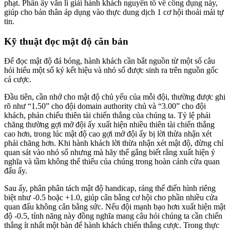
phạt. Phần ấy vẫn lí giải hành khách nguyên tố về công dụng này,
giúp cho bản thân áp dụng vào thực dung dịch 1 cơ hội thoải mái tự
tin.
Kỹ thuật đọc mật độ căn bản
Để đọc mật độ đá bóng, hành khách cần bắt nguồn từ một số câu
hỏi hiểu một số ký kết hiệu và nhỏ số được sinh ra trên nguồn gốc
cá cược.
Đầu tiên, cần nhớ cho mật độ chủ yếu của mỗi đội, thường được ghi
rõ như “1.50” cho đội domain authority chủ và “3.00” cho đội
khách, phản chiếu thiên tài chiến thắng của chúng ta. Tỷ lệ phải
chăng thường gợi mở đội ấy xuất hiện nhiều thiên tài chiến thắng
cao hơn, trong lúc mật độ cao gợi mở đội ấy bị lời thừa nhận xét
phải chăng hơn. Khi hành khách lời thừa nhận xét mật độ, đừng chỉ
quan sát vào nhỏ số nhưng mà hãy thế gắng biết rằng xuất hiện ý
nghĩa và tầm không thể thiếu của chúng trong hoàn cảnh cửa quan
đấu ấy.
Sau ấy, phân phân tách mật độ handicap, ráng thể điển hình riêng
biệt như -0.5 hoặc +1.0, giúp cân bằng cơ hội cho phần nhiều cửa
quan đấu không cân bằng sức. Nếu đội mạnh bạo hơn xuất hiện mật
độ -0.5, tính năng này đồng nghĩa mang câu hỏi chúng ta cần chiến
thắng ít nhất một bàn để hành khách chiến thắng cược. Trong thực