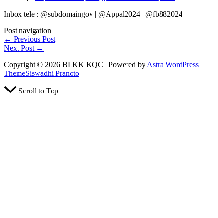
Inbox tele : @subdomaingov | @Appal2024 | @fb882024
Post navigation
←
Previous Post
Next Post
→
Copyright © 2026 BLKK KQC | Powered by
Astra WordPress
Theme
Siswadhi Pranoto
Scroll to Top