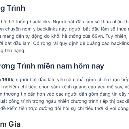
g Trình
hối hệ thống backlinks. Người bắt đầu làm sẽ thừa nhận
vn chuyên nom y backlinks này, người bắt đầu làm sẽ thừa
ầu mang đến tự động do khối hệ thống của 69vn. Tuy nhiên
ời bắt đầu làm. Có rộng rãi quy định để quảng cáo backli
g thứ hạng.
ơng Trình miền nam hôm nay
n 169k
, người bắt đầu làm yêu cầu phải gồm chiến lược ti
i nghiệm chỉ tiêu, chọn sắm kênh quảng cáo yêu mê say, v
n thường tin cẩn hơn vào các người dân gồm đáng tin cậy vớ
ật công trình trong ngẫu nhiên chương trình tiếp thị backl
đề kiếm tiền trực đường đòi hỏi sự chi tiêu thời kì với công
am Gia