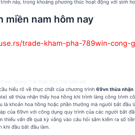
 trình này, trong khoảng phương thúc hoạt động với sinh 
nh miền nam hôm nay
se.rs/trade-kham-pha-789win-cong-gia
u cầu hiểu rõ về thực chất của chương trình
69vn thừa nhận
affiliate) sẽ thừa nhận thấy hoa hồng khi trình làng công trì
 là khoản hoa hồng hoặc phần thưởng mà người bắt đầu la
 của 69vn với công dụng quy trình của các người bắt đầu l
iảm thiểu vấn đề quá kỳ vẳng vào câu hỏi sắm kiếm ra số t
hi đầu bắt đầu làm.