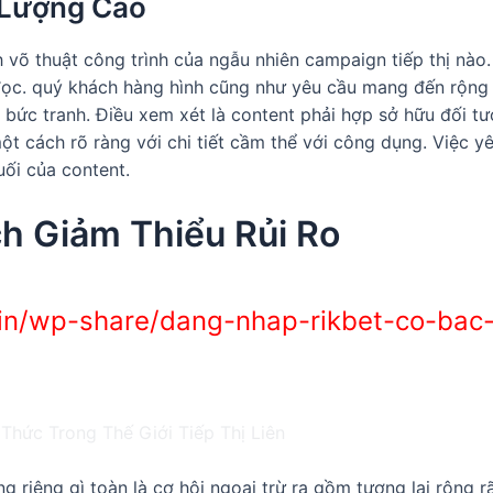
 Lượng Cao
 võ thuật công trình của ngẫu nhiên campaign tiếp thị nào
ọc. quý khách hàng hình cũng như yêu cầu mang đến rộng r
c bức tranh. Điều xem xét là content phải hợp sở hữu đối 
ột cách rõ ràng với chi tiết cầm thể với công dụng. Việc 
ối của content.
h Giảm Thiểu Rủi Ro
s.in/wp-share/dang-nhap-rikbet-co-ba
g riêng gì toàn là cơ hội ngoại trừ ra gồm tương lai rộng 