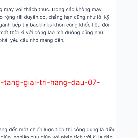
ng may với thách thức. trong các không may
 rộng rãi duyên cớ, chẳng hạn cũng như lỗi kỹ
nh tiếp thị backlinks khôn cùng khốc liệt, đòi
ề mất thời kì với công lao mà dường cũng như
phải yêu cầu nhớ mang đến.
-tang-giai-tri-hang-dau-07-
ang đến một chiến lược tiếp thị công dụng là điều
iúp, nghiên cứu giúp với phân tích với kì lạ đáo.