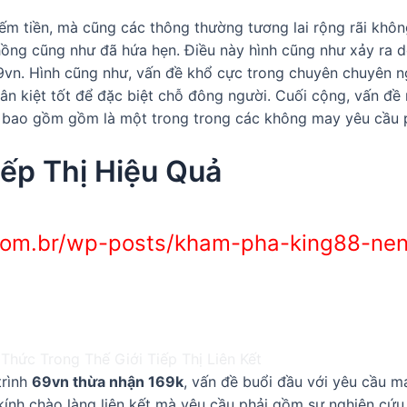
ếm tiền, mà cũng các thông thường tương lai rộng rãi khô
ồng cũng như đã hứa hẹn. Điều này hình cũng như xảy ra do
9vn. Hình cũng như, vấn đề khổ cực trong chuyên chuyên ngà
 nhân kiệt tốt để đặc biệt chỗ đông người. Cuối cộng, vấn đ
 bao gồm gồm là một trong trong các không may yêu cầu 
ếp Thị Hiệu Quả
.com.br/wp-posts/kham-pha-king88-nen
trình
69vn thừa nhận 169k
, vấn đề buổi đầu với yêu cầu m
kính chào làng liên kết mà yêu cầu phải gồm sự nghiên cứu g