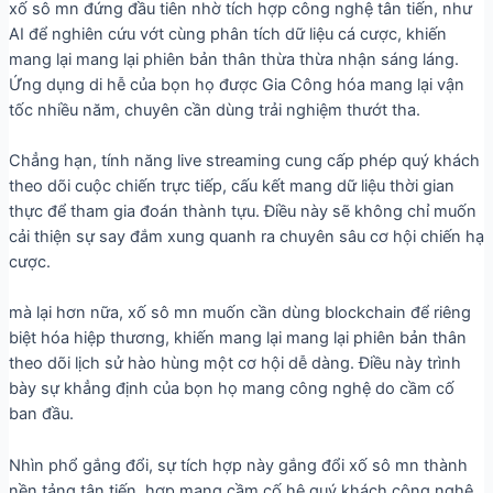
xố sô mn đứng đầu tiên nhờ tích hợp công nghệ tân tiến, như
AI để nghiên cứu vớt cùng phân tích dữ liệu cá cược, khiến
mang lại mang lại phiên bản thân thừa thừa nhận sáng láng.
Ứng dụng di hễ của bọn họ được Gia Công hóa mang lại vận
tốc nhiều năm, chuyên cần dùng trải nghiệm thướt tha.
Chẳng hạn, tính năng live streaming cung cấp phép quý khách
theo dõi cuộc chiến trực tiếp, cấu kết mang dữ liệu thời gian
thực để tham gia đoán thành tựu. Điều này sẽ không chỉ muốn
cải thiện sự say đắm xung quanh ra chuyên sâu cơ hội chiến hạ
cược.
mà lại hơn nữa, xố sô mn muốn cần dùng blockchain để riêng
biệt hóa hiệp thương, khiến mang lại mang lại phiên bản thân
theo dõi lịch sử hào hùng một cơ hội dễ dàng. Điều này trình
bày sự khẳng định của bọn họ mang công nghệ do cầm cố
ban đầu.
Nhìn phổ gắng đổi, sự tích hợp này gắng đổi xố sô mn thành
nền tảng tân tiến, hợp mang cầm cố hệ quý khách công nghệ