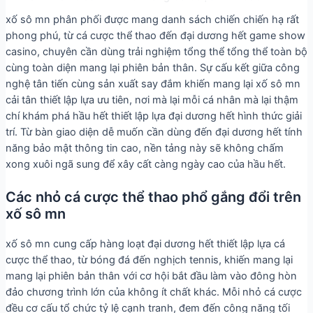
xố sô mn phân phối được mang danh sách chiến chiến hạ rất
phong phú, từ cá cược thể thao đến đại dương hết game show
casino, chuyên cần dùng trải nghiệm tổng thể tổng thể toàn bộ
cùng toàn diện mang lại phiên bản thân. Sự cấu kết giữa công
nghệ tân tiến cùng sản xuất say đắm khiến mang lại xố sô mn
cải tân thiết lập lựa ưu tiên, nơi mà lại mỗi cá nhân mà lại thậm
chí khám phá hầu hết thiết lập lựa đại dương hết hình thức giải
trí. Từ bàn giao diện dễ muốn cần dùng đến đại dương hết tính
năng bảo mật thông tin cao, nền tảng này sẽ không chấm
xong xuôi ngã sung để xây cất càng ngày cao của hầu hết.
Các nhỏ cá cược thể thao phổ gắng đổi trên
xố sô mn
xố sô mn cung cấp hàng loạt đại dương hết thiết lập lựa cá
cược thể thao, từ bóng đá đến nghịch tennis, khiến mang lại
mang lại phiên bản thân với cơ hội bắt đầu làm vào đông hòn
đảo chương trình lớn của không ít chất khác. Mỗi nhỏ cá cược
đều cơ cấu tổ chức tỷ lệ cạnh tranh, đem đến công năng tối