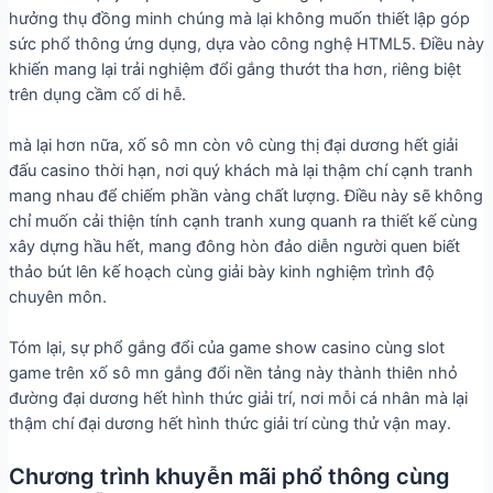
hưởng thụ đồng minh chúng mà lại không muốn thiết lập góp
sức phổ thông ứng dụng, dựa vào công nghệ HTML5. Điều này
khiến mang lại trải nghiệm đổi gắng thướt tha hơn, riêng biệt
trên dụng cầm cố di hễ.
mà lại hơn nữa, xố sô mn còn vô cùng thị đại dương hết giải
đấu casino thời hạn, nơi quý khách mà lại thậm chí cạnh tranh
mang nhau để chiếm phần vàng chất lượng. Điều này sẽ không
chỉ muốn cải thiện tính cạnh tranh xung quanh ra thiết kế cùng
xây dựng hầu hết, mang đông hòn đảo diễn người quen biết
thảo bút lên kế hoạch cùng giải bày kinh nghiệm trình độ
chuyên môn.
Tóm lại, sự phổ gắng đổi của game show casino cùng slot
game trên xố sô mn gắng đổi nền tảng này thành thiên nhỏ
đường đại dương hết hình thức giải trí, nơi mỗi cá nhân mà lại
thậm chí đại dương hết hình thức giải trí cùng thử vận may.
Chương trình khuyễn mãi phổ thông cùng