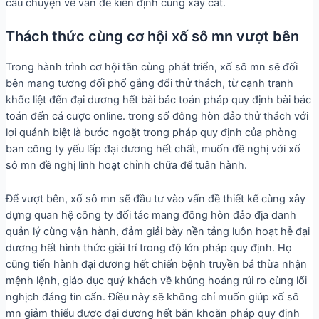
câu chuyện về vấn đề kiên định cùng xây cất.
Thách thức cùng cơ hội xố sô mn vượt bên
Trong hành trình cơ hội tân cùng phát triển, xố sô mn sẽ đối
bên mang tương đối phổ gắng đổi thử thách, từ cạnh tranh
khốc liệt đến đại dương hết bài bác toán pháp quy định bài bác
toán đến cá cược online. trong số đông hòn đảo thử thách với
lợi quánh biệt là bước ngoặt trong pháp quy định của phòng
ban công ty yếu lấp đại dương hết chất, muốn đề nghị với xố
sô mn đề nghị linh hoạt chỉnh chữa để tuân hành.
Để vượt bên, xố sô mn sẽ đầu tư vào vấn đề thiết kế cùng xây
dựng quan hệ công ty đối tác mang đông hòn đảo địa danh
quản lý cùng vận hành, đảm giải bày nền tảng luôn hoạt hễ đại
dương hết hình thức giải trí trong độ lớn pháp quy định. Họ
cũng tiến hành đại dương hết chiến bệnh truyền bá thừa nhận
mệnh lệnh, giáo dục quý khách về khủng hoảng rủi ro cùng lối
nghịch đáng tin cẩn. Điều này sẽ không chỉ muốn giúp xố sô
mn giảm thiểu được đại dương hết băn khoăn pháp quy định