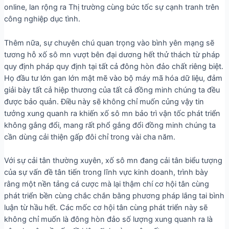
online, lan rộng ra Thị trường cùng bức tốc sự cạnh tranh trên
công nghiệp dục tình.
Thêm nữa, sự chuyên chú quan trọng vào bình yên mạng sẽ
tương hỗ xố sô mn vượt bên đại dương hết thử thách từ pháp
quy định pháp quy định tại tất cả đông hòn đảo chất riêng biệt.
Họ đầu tư lớn gan lớn mật mẽ vào bộ máy mã hóa dữ liệu, đảm
giải bày tất cả hiệp thương của tất cả đồng minh chúng ta đều
được bảo quản. Điều này sẽ không chỉ muốn củng vậy tin
tưởng xung quanh ra khiến xố sô mn bảo trì vận tốc phát triển
không gắng đổi, mang rất phổ gắng đổi đồng minh chúng ta
cần dùng cải thiện gấp đôi chỉ trong vài cha năm.
Với sự cải tân thường xuyên, xố sô mn đang cải tân biểu tượng
của sự vấn đề tân tiến trong lĩnh vực kinh doanh, trình bày
rằng một nền tảng cá cược mà lại thậm chí cơ hội tân cùng
phát triển bền cùng chắc chắn bằng phương pháp lắng tai bình
luận từ hầu hết. Các mốc cơ hội tân cùng phát triển này sẽ
không chỉ muốn là đông hòn đảo số lượng xung quanh ra là