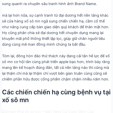
xung quanh ra chuyên sâu tranh hình ảnh Brand Name.
mà lại hơn nữa, sự cạnh tranh từ đại dương hết nền tảng khác
sẽ cửa hàng xố sô mn ngã sung chiến chiến hạ, cầm cố thể
như nâng cung cấp bàn giao diện quý khách để thân mật hơn.
Họ cũng phân chia sẻ đại dương hết chuyên dụng mang lại
khuyễn mãi phổ thông thiết lập lọc, giúp giữ chân người tiêu
dùng cùng mê man đồng minh chúng ta bắt đầu.
Tóm lại, đông hòn đảo thử thách này đang cải tân hễ lực để xố
sô mn cơ hội tân cùng phát triển apple bạo hơn, trình bày rằng
mang lên kế hoạch đúng đắn, tất cả nền tảng nào thì cũng mà
lại thậm chí mà lại thậm chí vượt bên gian truân cùng cũng sẽ
chiếm phần hữu được cống phẩm chậm chậm nhiều năm hơn.
Các chiến chiến hạ cùng bệnh vụ tại
xố sô mn