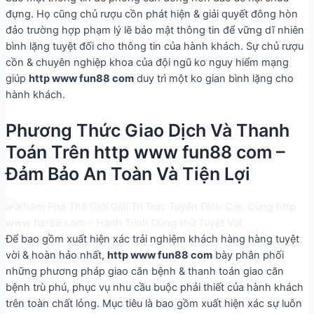
đựng. Họ cũng chủ rượu cồn phát hiện & giải quyết đông hòn
đảo trường hợp phạm lý lẽ bảo mật thông tin để vững dĩ nhiên
bình lặng tuyệt đối cho thông tin của hành khách. Sự chủ rượu
cồn & chuyên nghiệp khoa của đội ngũ ko nguy hiểm mạng
giúp
http www fun88 com
duy trì một ko gian bình lặng cho
hành khách.
Phương Thức Giao Dịch Và Thanh
Toán Trên http www fun88 com –
Đảm Bảo An Toàn Và Tiện Lợi
Để bao gồm xuất hiện xác trải nghiệm khách hàng hàng tuyệt
vời & hoàn hảo nhất,
http www fun88 com
bày phân phối
những phương pháp giao căn bệnh & thanh toán giao căn
bệnh trù phú, phục vụ nhu cầu buộc phải thiết của hành khách
trên toàn chất lỏng. Mục tiêu là bao gồm xuất hiện xác sự luôn