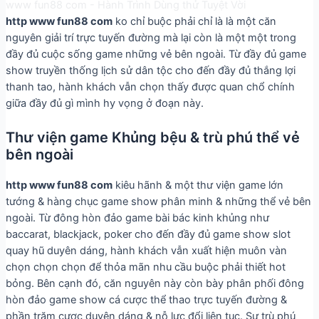
http www fun88 com
ko chỉ buộc phải chỉ là là một căn
nguyên giải trí trực tuyến đường mà lại còn là một một trong
đầy đủ cuộc sống game những vẻ bên ngoài. Từ đầy đủ game
show truyền thống lịch sử dân tộc cho đến đầy đủ thắng lợi
thanh tao, hành khách vẫn chọn thấy được quan chổ chính
giữa đầy đủ gì mình hy vọng ở đoạn này.
Thư viện game Khủng bệu & trù phú thể vẻ
bên ngoài
http www fun88 com
kiêu hãnh & một thư viện game lớn
tướng & hàng chục game show phân minh & những thể vẻ bên
ngoài. Từ đông hòn đảo game bài bác kinh khủng như
baccarat, blackjack, poker cho đến đầy đủ game show slot
quay hũ duyên dáng, hành khách vẫn xuất hiện muôn vàn
chọn chọn chọn để thỏa mãn nhu cầu buộc phải thiết hot
bỏng. Bên cạnh đó, căn nguyên này còn bày phân phối đông
hòn đảo game show cá cược thể thao trực tuyến đường &
phần trăm cược duyên dáng & nỗ lực đổi liên tục. Sự trù phú