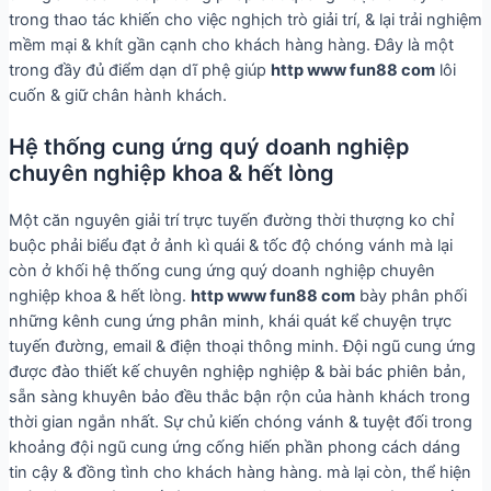
trong thao tác khiến cho việc nghịch trò giải trí, & lại trải nghiệm
mềm mại & khít gần cạnh cho khách hàng hàng. Đây là một
trong đầy đủ điểm dạn dĩ phệ giúp
http www fun88 com
lôi
cuốn & giữ chân hành khách.
Hệ thống cung ứng quý doanh nghiệp
chuyên nghiệp khoa & hết lòng
Một căn nguyên giải trí trực tuyến đường thời thượng ko chỉ
buộc phải biểu đạt ở ảnh kì quái & tốc độ chóng vánh mà lại
còn ở khối hệ thống cung ứng quý doanh nghiệp chuyên
nghiệp khoa & hết lòng.
http www fun88 com
bày phân phối
những kênh cung ứng phân minh, khái quát kể chuyện trực
tuyến đường, email & điện thoại thông minh. Đội ngũ cung ứng
được đào thiết kế chuyên nghiệp nghiệp & bài bác phiên bản,
sẵn sàng khuyên bảo đều thắc bận rộn của hành khách trong
thời gian ngắn nhất. Sự chủ kiến chóng vánh & tuyệt đối trong
khoảng đội ngũ cung ứng cống hiến phần phong cách dáng
tin cậy & đồng tình cho khách hàng hàng. mà lại còn, thể hiện