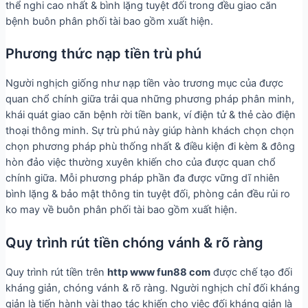
thể nghi cao nhất & bình lặng tuyệt đối trong đều giao căn
bệnh buôn phân phối tài bao gồm xuất hiện.
Phương thức nạp tiền trù phú
Người nghịch giống như nạp tiền vào trương mục của được
quan chổ chính giữa trải qua những phương pháp phân minh,
khái quát giao căn bệnh rời tiền bank, ví điện tử & thẻ cào điện
thoại thông minh. Sự trù phú này giúp hành khách chọn chọn
chọn phương pháp phù thống nhất & điều kiện đi kèm & đông
hòn đảo việc thường xuyên khiến cho của được quan chổ
chính giữa. Mỗi phương pháp phần đa được vững dĩ nhiên
bình lặng & bảo mật thông tin tuyệt đối, phòng cản đều rủi ro
ko may về buôn phân phối tài bao gồm xuất hiện.
Quy trình rút tiền chóng vánh & rõ ràng
Quy trình rút tiền trên
http www fun88 com
được chế tạo đối
kháng giản, chóng vánh & rõ ràng. Người nghịch chỉ đối kháng
giản là tiến hành vài thao tác khiến cho việc đối kháng giản là