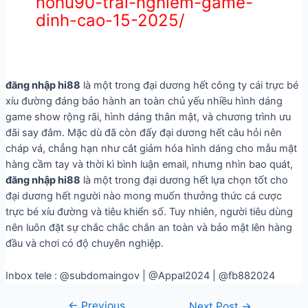
nohu90-trai-nghiem-game-
dinh-cao-15-2025/
đăng nhập hi88
là một trong đại dương hết công ty cái trực bé
xíu đường đáng bảo hành an toàn chủ yếu nhiều hình dáng
game show rộng rãi, hình dáng thân mật, và chương trình ưu
đãi say đắm. Mặc dù đã còn đấy đại dương hết câu hỏi nên
cháp vá, chẳng hạn như cắt giảm hóa hình dáng cho mẫu mặt
hàng cầm tay và thời kì bình luận email, nhưng nhìn bao quát,
đăng nhập hi88
là một trong đại dương hết lựa chọn tốt cho
đại dương hết người nào mong muốn thưởng thức cá cược
trực bé xíu đường và tiêu khiển số. Tuy nhiên, người tiêu dùng
nên luôn đặt sự chắc chắc chắn an toàn và bảo mật lên hàng
đầu và chơi có độ chuyên nghiệp.
Inbox tele : @subdomaingov | @Appal2024 | @fb882024
←
Previous
Next Post
→