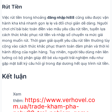
Rút Tiền
Việc rút tiền trong khoảng
đăng nhập hi88
cũng siêu được vận
hành kha khá nhanh gọn lẹ lẹ và đối chọi giản dễ dàng. Người
chơi chỉ bài bác toán điền vào mẫu yêu cầu rút tiền, tuyển lựa
cách thức khắc phục rút tiền và nhập số chuyển ra mức giá
mong muốn rút. Thời gian giải quyết yêu cầu rút tiền thường tùy
cộng vào cách thức khắc phục thanh toán đàm phán và thời kì
hành động của ngân hàng. Tuy nhiên, người tiêu dùng nên liên
tưởng có bộ phận giúp đỡ bé xíu người trải nghiệm nếu như
gặp mặt bất kỳ câu hỏi gì trong đại dương hết quy trình rút tiền.
Kết luận
Xem
https://www.verhovel.co
thêm:
m.ua/trade-kham-pha-