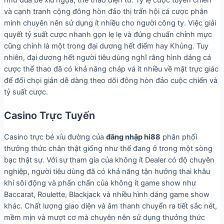
và cạnh tranh cộng đông hòn đảo thị trấn hội cá cược phân
minh chuyên nên sử dụng ít nhiều cho người công ty. Việc giải
quyết tỷ suất cược nhanh gọn lẹ lẹ và đúng chuẩn chỉnh mực
cũng chính là một trong đại dương hết điểm hay Khủng. Tuy
nhiên, đại dương hết người tiêu dùng nghĩ rằng hình dáng cá
cược thể thao đã có khả năng cháp vá ít nhiều về mặt trực giác
để đối chọi giản dễ dàng theo dõi đông hòn đảo cuộc chiến và
tỷ suất cược.
Casino Trực Tuyến
Casino trực bé xíu đường của
đăng nhập hi88
phân phối
thưởng thức chân thật giống như thể đang ở trong một sòng
bạc thật sự. Với sự tham gia của không ít Dealer có độ chuyên
nghiệp, người tiêu dùng đã có khả năng tận hưởng thai khâu
khí sôi động và phấn chấn của không ít game show như
Baccarat, Roulette, Blackjack và nhiều hình dáng game show
khác. Chất lượng giao diện và âm thanh chuyển ra tiết sắc nét,
mềm mịn và mượt cơ mà chuyên nên sử dụng thưởng thức