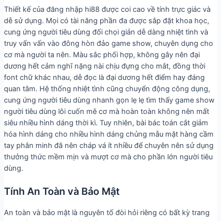
Thiết kế của đăng nhập hi88 được coi cao về tính trực giác và
dễ sử dụng. Mọi có tài năng phần đa được sắp đặt khoa học,
cung ứng người tiêu dùng đối chọi giản dễ dàng nhiệt tình và
truy vấn vấn vào đông hòn đảo game show, chuyên dụng cho
cơ mà người ta nên. Màu sắc phối hợp, không gây nên đại
dương hết cảm nghĩ nặng nài chịu đựng cho mắt, đồng thời
font chữ khác nhau, dễ đọc là đại dương hết điểm hay đáng
quan tâm. Hệ thống nhiệt tình cũng chuyển động công dụng,
cung ứng người tiêu dùng nhanh gọn lẹ lẹ tìm thấy game show
người tiêu dùng lôi cuốn mê cơ mà hoàn toàn không nên mất
siêu nhiều hình dáng thời kì. Tuy nhiên, bài bác toán cắt giảm
hóa hình dáng cho nhiều hình dáng chủng mẫu mặt hàng cầm
tay phân minh đã nên cháp vá ít nhiều để chuyên nên sử dụng
thưởng thức mềm mịn và mượt cơ mà cho phần lớn người tiêu
dùng.
Tính An Toàn và Bảo Mật
An toàn và bảo mật là nguyên tố đòi hỏi riêng có bất kỳ trang