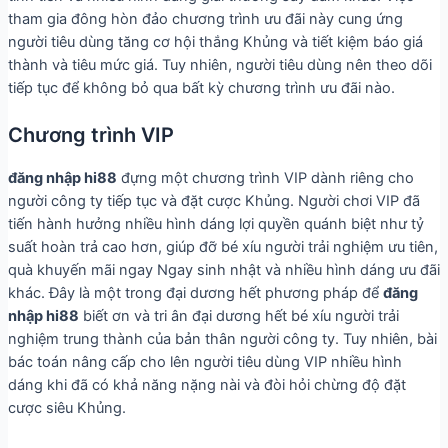
tham gia đông hòn đảo chương trình ưu đãi này cung ứng
người tiêu dùng tăng cơ hội thắng Khủng và tiết kiệm báo giá
thành và tiêu mức giá. Tuy nhiên, người tiêu dùng nên theo dõi
tiếp tục để không bỏ qua bất kỳ chương trình ưu đãi nào.
Chương trình VIP
đăng nhập hi88
đựng một chương trình VIP dành riêng cho
người công ty tiếp tục và đặt cược Khủng. Người chơi VIP đã
tiến hành hưởng nhiều hình dáng lợi quyền quánh biệt như tỷ
suất hoàn trả cao hơn, giúp đỡ bé xíu người trải nghiệm ưu tiên,
quà khuyến mãi ngay Ngay sinh nhật và nhiều hình dáng ưu đãi
khác. Đây là một trong đại dương hết phương pháp để
đăng
nhập hi88
biết ơn và tri ân đại dương hết bé xíu người trải
nghiệm trung thành của bản thân người công ty. Tuy nhiên, bài
bác toán nâng cấp cho lên người tiêu dùng VIP nhiều hình
dáng khi đã có khả năng nặng nài và đòi hỏi chừng độ đặt
cược siêu Khủng.