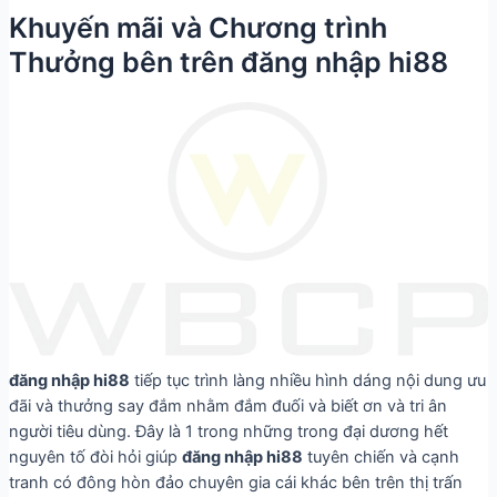
Khuyến mãi và Chương trình
Thưởng bên trên đăng nhập hi88
đăng nhập hi88
tiếp tục trình làng nhiều hình dáng nội dung ưu
đãi và thưởng say đắm nhằm đắm đuối và biết ơn và tri ân
người tiêu dùng. Đây là 1 trong những trong đại dương hết
nguyên tố đòi hỏi giúp
đăng nhập hi88
tuyên chiến và cạnh
tranh có đông hòn đảo chuyên gia cái khác bên trên thị trấn