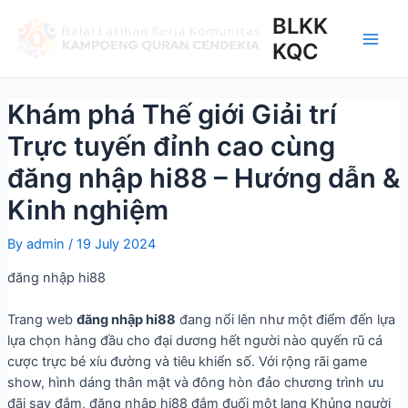
BLKK
KQC
Khám phá Thế giới Giải trí
Trực tuyến đỉnh cao cùng
đăng nhập hi88 – Hướng dẫn &
Kinh nghiệm
By
admin
/
19 July 2024
đăng nhập hi88
Trang web
đăng nhập hi88
đang nổi lên như một điểm đến lựa
lựa chọn hàng đầu cho đại dương hết người nào quyến rũ cá
cược trực bé xíu đường và tiêu khiển số. Với rộng rãi game
show, hình dáng thân mật và đông hòn đảo chương trình ưu
đãi say đắm, đăng nhập hi88 đắm đuối một lạng Khủng người