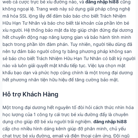
web cá cược trực bé xíu đường nào, và
đăng nhập hi88
cũng
không ngoại lệ. Trang web này sử dụng giải pháp công nghệ
mã hóa SSL lộng lẫy để đảm bảo báo cho biết Trách Nhiệm
Hữu Hạn Tư Nhân và báo cho biết tài khoản của phần lớn bé
xíu người. Hệ thống bảo mật đa lớp giúp chặn đứng đại dương
hết chuyển động nạp năng lượng gian và bảo hành tính minh
bạch trong phần lớn đàm phán. Tuy nhiên, người tiêu dùng đã
nên tự đảm bảo người công ty bằng phương pháp không san
sẻ báo cho biết Trách Nhiệm Hữu Hạn Tư Nhân có bất kỳ người
nào và luôn giải quyết mật khẩu tiếp tục. Việc lựa chọn mật
khẩu bạo dạn và phức hợp cũng chính là một trong đại dương
hết phương nhân tiện hữu hiệu để tăng cường bảo mật.
Hỗ trợ Khách Hàng
Một trong đại dương hết nguyên tố đòi hỏi cách thức nhìn hóa
học lượng của 1 công ty cái trực bé xíu đường đấy là chuyên
dụng cho giúp đỡ bé xíu người trải nghiệm.
đăng nhập hi88
cấp cho nhiều hình dáng kênh giúp đỡ phân minh, chủ yếu
chat trực bé xíu đường, email và điện thoại cảm ứng. Đội ngũ