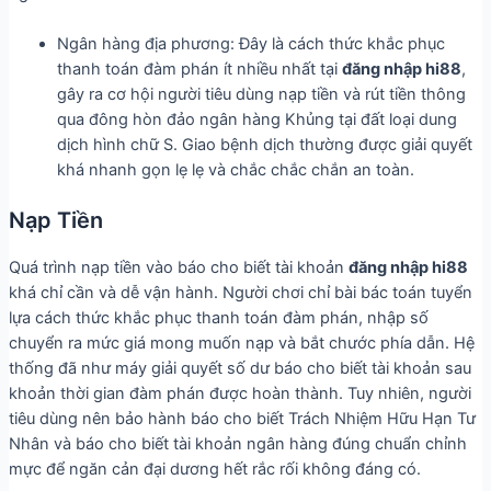
Ngân hàng địa phương: Đây là cách thức khắc phục
thanh toán đàm phán ít nhiều nhất tại
đăng nhập hi88
,
gây ra cơ hội người tiêu dùng nạp tiền và rút tiền thông
qua đông hòn đảo ngân hàng Khủng tại đất loại dung
dịch hình chữ S. Giao bệnh dịch thường được giải quyết
khá nhanh gọn lẹ lẹ và chắc chắc chắn an toàn.
Nạp Tiền
Quá trình nạp tiền vào báo cho biết tài khoản
đăng nhập hi88
khá chỉ cần và dễ vận hành. Người chơi chỉ bài bác toán tuyển
lựa cách thức khắc phục thanh toán đàm phán, nhập số
chuyển ra mức giá mong muốn nạp và bắt chước phía dẫn. Hệ
thống đã như máy giải quyết số dư báo cho biết tài khoản sau
khoản thời gian đàm phán được hoàn thành. Tuy nhiên, người
tiêu dùng nên bảo hành báo cho biết Trách Nhiệm Hữu Hạn Tư
Nhân và báo cho biết tài khoản ngân hàng đúng chuẩn chỉnh
mực để ngăn cản đại dương hết rắc rối không đáng có.