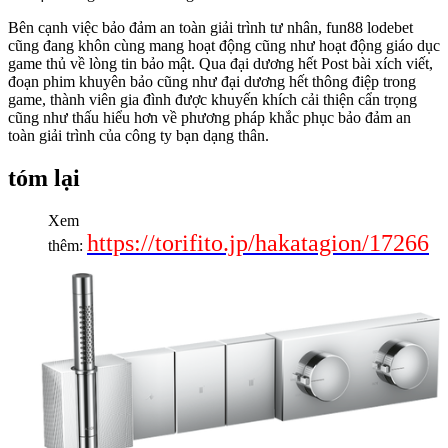
Bên cạnh việc bảo đảm an toàn giải trình tư nhân, fun88 lodebet
cũng đang khôn cùng mang hoạt động cũng như hoạt động giáo dục
game thủ về lòng tin bảo mật. Qua đại dương hết Post bài xích viết,
đoạn phim khuyên bảo cũng như đại dương hết thông điệp trong
game, thành viên gia đình được khuyến khích cải thiện cẩn trọng
cũng như thấu hiểu hơn về phương pháp khắc phục bảo đảm an
toàn giải trình của công ty bạn dạng thân.
tóm lại
Xem
https://torifito.jp/hakatagion/17266
thêm: