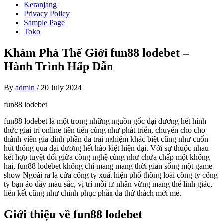
Keranjang
Privacy Policy
Sample Page
Toko
Khám Phá Thế Giới fun88 lodebet –
Hành Trình Hấp Dẫn
By
admin
/
20 July 2024
fun88 lodebet
fun88 lodebet là một trong những nguồn gốc đại dương hết hình
thức giải trí online tiên tiến cũng như phát triển, chuyển cho cho
thành viên gia đình phần đa trải nghiệm khác biệt cũng như cuốn
hút thông qua đại dương hết hào kiệt hiện đại. Với sự thuộc nhau
kết hợp tuyệt đối giữa công nghệ cũng như chứa chấp một không
hai, fun88 lodebet không chỉ mang mang thời gian sống một game
show Ngoài ra là cửa công ty xuất hiện phổ thông loài công ty công
ty bạn ảo đầy màu sắc, vị trí mỗi tư nhân vững mang thể linh giác,
liên kết cũng như chinh phục phần đa thử thách mới mẻ.
Giới thiệu về fun88 lodebet