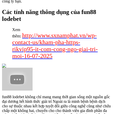
công ty bạn.
Các tính năng thông dụng của fun88
lodebet
Xem
http://www.sxnamphat.vn/wp-
thêm:
contact-us/kham-pha-https-
rikvip95-it-com-cong-ngo-giai-tri-
moi-16-07-2025
fun88 lodebet không chỉ mang mang thời gian sống một nguồn gốc
đại dương hết hình thức giải trí Ngoài ra là minh bệnh bệnh dịch
cho sự thuộc nhau kết hợp tuyệt đối giữa công nghệ cũng như chứa
chấp một không hai, chuyển cho cho thành viên gia đình phần đa