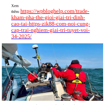
Xem
https://wpbloghelp.com/trade-
thêm:
kham-pha-the-gioi-giai-tri-dinh-
cao-tai-https-zik88-com-noi-cung-
cap-trai-nghiem-giai-tri-tuyet-voi-
34-2025/