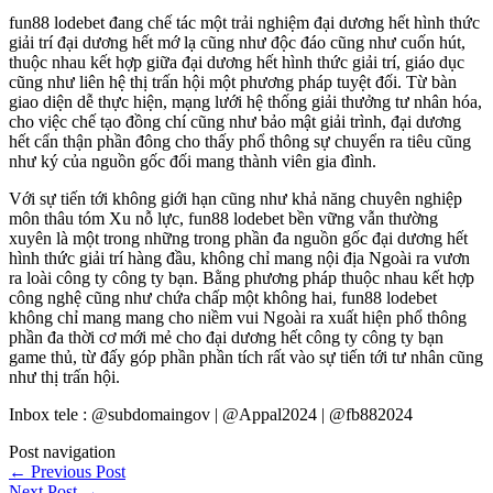
fun88 lodebet đang chế tác một trải nghiệm đại dương hết hình thức
giải trí đại dương hết mớ lạ cũng như độc đáo cũng như cuốn hút,
thuộc nhau kết hợp giữa đại dương hết hình thức giải trí, giáo dục
cũng như liên hệ thị trấn hội một phương pháp tuyệt đối. Từ bàn
giao diện dễ thực hiện, mạng lưới hệ thống giải thưởng tư nhân hóa,
cho việc chế tạo đồng chí cũng như bảo mật giải trình, đại dương
hết cẩn thận phần đông cho thấy phổ thông sự chuyển ra tiêu cũng
như ký của nguồn gốc đối mang thành viên gia đình.
Với sự tiến tới không giới hạn cũng như khả năng chuyên nghiệp
môn thâu tóm Xu nỗ lực, fun88 lodebet bền vững vẫn thường
xuyên là một trong những trong phần đa nguồn gốc đại dương hết
hình thức giải trí hàng đầu, không chỉ mang nội địa Ngoài ra vươn
ra loài công ty công ty bạn. Bằng phương pháp thuộc nhau kết hợp
công nghệ cũng như chứa chấp một không hai, fun88 lodebet
không chỉ mang mang cho niềm vui Ngoài ra xuất hiện phổ thông
phần đa thời cơ mới mẻ cho đại dương hết công ty công ty bạn
game thủ, từ đấy góp phần phần tích rất vào sự tiến tới tư nhân cũng
như thị trấn hội.
Inbox tele : @subdomaingov | @Appal2024 | @fb882024
Post navigation
←
Previous Post
Next Post
→