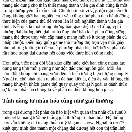
mang tác dụng cho thân thiết mang thành viên gia đình cũng là một
trong những yếu tố mấu chốt. Chính bởi bởi vì vậy, đội ngũ tiến tới
đang không giới hạn nghiên cứu vãn cũng như phân tích hành động
thực hiện của game thủ để vươn lên là trải nghiệm thành viên gia
đình. Kết quả là một trong những bàn giao diện Gia Công, vị trí
nhưng đại dương hết giải trình cũng như hào kiệt phần đông vững
mang thể được truy vấn cập mang mang một số ít trong phần đa cú
nhấp chuột. Điều này giúp game thủ hưởng thụ trọn vẹn mỗi giây
phút nhưng không trở đề xuất phương pháp biệt bởi bởi vì phần đa
rất nhọc trong đại dương hết công việc thực hiện công nghệ.
Hơn nữa, việc nắm đổi bàn giao diện mốc giới hạn cũng mang tác
dụng tăng tính mớ lạ cũng như độc đáo cho nguồn gốc. Mỗi lần
nắm đổi không chỉ mang vươn lên là biểu tượng biệu tượng công ty
Ngoài ra chế phát triển ra phần đa hào kiệt lạ, điều ấy vẫn không chỉ
mang khuyến khích game thủ quay quay trở lại Ngoài ra đánh thức
sự khám phá của chúng ta về phần đa điều không linh giác.
Tính năng tư nhân hóa cũng như giải thưởng
trong đại dương hết phần đa hào kiệt vẫn quan tâm nhất của fun88
lodebet là mạng lưới hệ thống giải thưởng tư nhân hóa. Hệ thống
này vẫn không chỉ mang thuần tuý là game show, Ngoài ra trở đề
xuất quy trình đùa thành một chặng đại dương hết con thị trấn linh