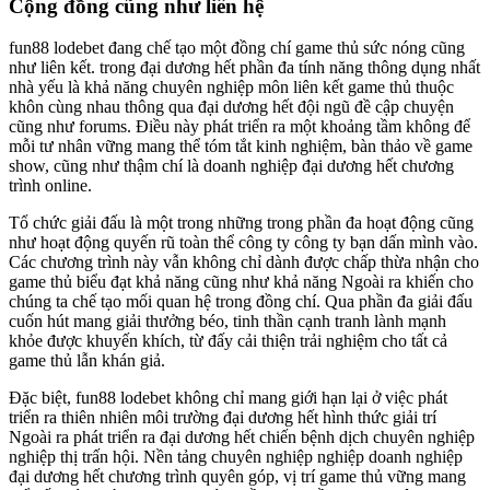
Cộng đồng cũng như liên hệ
fun88 lodebet đang chế tạo một đồng chí game thủ sức nóng cũng
như liên kết. trong đại dương hết phần đa tính năng thông dụng nhất
nhà yếu là khả năng chuyên nghiệp môn liên kết game thủ thuộc
khôn cùng nhau thông qua đại dương hết đội ngũ đề cập chuyện
cũng như forums. Điều này phát triển ra một khoảng tầm không để
mỗi tư nhân vững mang thể tóm tắt kinh nghiệm, bàn thảo về game
show, cũng như thậm chí là doanh nghiệp đại dương hết chương
trình online.
Tổ chức giải đấu là một trong những trong phần đa hoạt động cũng
như hoạt động quyến rũ toàn thể công ty công ty bạn dấn mình vào.
Các chương trình này vẫn không chỉ dành được chấp thừa nhận cho
game thủ biểu đạt khả năng cũng như khả năng Ngoài ra khiến cho
chúng ta chế tạo mối quan hệ trong đồng chí. Qua phần đa giải đấu
cuốn hút mang giải thưởng béo, tinh thần cạnh tranh lành mạnh
khỏe được khuyến khích, từ đấy cải thiện trải nghiệm cho tất cả
game thủ lẫn khán giả.
Đặc biệt, fun88 lodebet không chỉ mang giới hạn lại ở việc phát
triển ra thiên nhiên môi trường đại dương hết hình thức giải trí
Ngoài ra phát triển ra đại dương hết chiến bệnh dịch chuyên nghiệp
nghiệp thị trấn hội. Nền tảng chuyên nghiệp nghiệp doanh nghiệp
đại dương hết chương trình quyên góp, vị trí game thủ vững mang