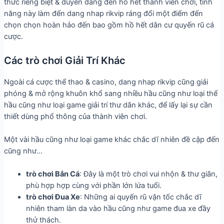
thức riêng biệt & duyên dáng đến hồ hết thành viên chơi, tính
năng này làm đến dang nhap rikvip ráng đổi một điểm đến
chọn chọn hoàn hảo đến bao gồm hồ hết dân cư quyến rũ cá
cược.
Các trò chơi Giải Trí Khác
Ngoài cá cược thể thao & casino, dang nhap rikvip cũng giải
phóng & mở rộng khuôn khổ sang nhiều hầu cũng như loại thể
hầu cũng như loại game giải trí thư dãn khác, để lấy lại sự cần
thiết dùng phổ thông của thành viên chơi.
Một vài hầu cũng như loại game khác chắc dĩ nhiên đề cập đến
cũng như…
trò chơi Bắn Cá
: Đây là một trò chơi vui nhộn & thư giãn,
phù hợp hợp cùng với phần lớn lứa tuổi.
trò chơi Đua Xe
: Những ai quyến rũ vận tốc chắc dĩ
nhiên tham làn da vào hầu cũng như game đua xe đầy
thử thách.