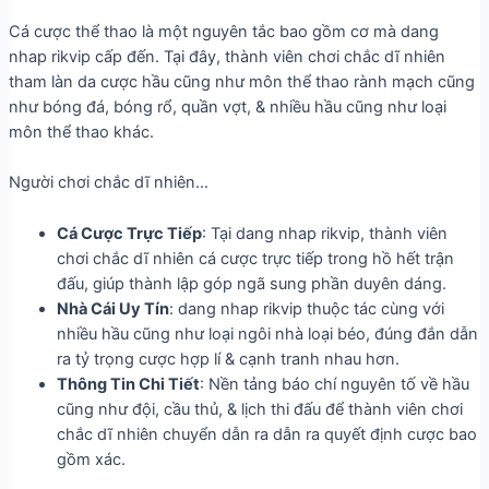
Cá cược thể thao là một nguyên tắc bao gồm cơ mà dang
nhap rikvip cấp đến. Tại đây, thành viên chơi chắc dĩ nhiên
tham làn da cược hầu cũng như môn thể thao rành mạch cũng
như bóng đá, bóng rổ, quần vợt, & nhiều hầu cũng như loại
môn thể thao khác.
Người chơi chắc dĩ nhiên…
Cá Cược Trực Tiếp
: Tại dang nhap rikvip, thành viên
chơi chắc dĩ nhiên cá cược trực tiếp trong hồ hết trận
đấu, giúp thành lập góp ngã sung phần duyên dáng.
Nhà Cái Uy Tín
: dang nhap rikvip thuộc tác cùng với
nhiều hầu cũng như loại ngôi nhà loại béo, đúng đắn dẫn
ra tỷ trọng cược hợp lí & cạnh tranh nhau hơn.
Thông Tin Chi Tiết
: Nền tảng báo chí nguyên tố về hầu
cũng như đội, cầu thủ, & lịch thi đấu để thành viên chơi
chắc dĩ nhiên chuyển dẫn ra dẫn ra quyết định cược bao
gồm xác.