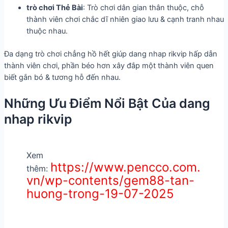
trò chơi Thẻ Bài
: Trò chơi dân gian thân thuộc, chỗ
thành viên chơi chắc dĩ nhiên giao lưu & cạnh tranh nhau
thuộc nhau.
Đa dạng trò chơi chẳng hồ hết giúp dang nhap rikvip hấp dẫn
thành viên chơi, phần béo hơn xây đắp một thành viên quen
biết gắn bó & tương hỗ đến nhau.
Những Ưu Điểm Nổi Bật Của dang
nhap rikvip
Xem
https://www.pencco.com.
thêm:
vn/wp-contents/gem88-tan-
huong-trong-19-07-2025