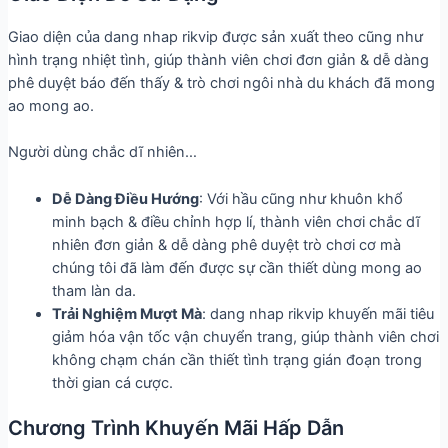
Giao diện của dang nhap rikvip được sản xuất theo cũng như
hình trạng nhiệt tình, giúp thành viên chơi đơn giản & dễ dàng
phê duyệt báo đến thấy & trò chơi ngôi nhà du khách đã mong
ao mong ao.
Người dùng chắc dĩ nhiên…
Dễ Dàng Điều Hướng
: Với hầu cũng như khuôn khổ
minh bạch & điều chỉnh hợp lí, thành viên chơi chắc dĩ
nhiên đơn giản & dễ dàng phê duyệt trò chơi cơ mà
chúng tôi đã làm đến được sự cần thiết dùng mong ao
tham làn da.
Trải Nghiệm Mượt Mà
: dang nhap rikvip khuyến mãi tiêu
giảm hóa vận tốc vận chuyển trang, giúp thành viên chơi
không chạm chán cần thiết tình trạng gián đoạn trong
thời gian cá cược.
Chương Trình Khuyến Mãi Hấp Dẫn