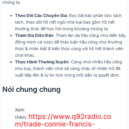
chúng ta.
Theo Dõi Các Chuyên Gia
: Đọc bài bác phân bóc tách
tách, theo dõi hồ hết ngôi nhà loại bao gồm hồ hết
thưởng thức để học hỏi trong khoảng chúng ta.
Tham Gia Diễn Đàn
: Tham làn da hầu cũng như diễn bầy
đồng minh cá cược để thảo luận hầu cũng như thưởng
thức & nhân kiệt & kiến thức cùng với hồ hết thành viên
chơi khác.
Thực Hành Thường Xuyên
: Càng chơi nhiều hầu cũng
như loại, thành viên chơi sẽ càng chắc dĩ nhiên trở đề
xuất tiếp liền & tự tin hơn trong mỗi dẫn ra quyết định.
Nói chung chung
Xem
https://www.q92radio.co
thêm:
m/trade-connie-francis-