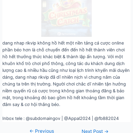
dang nhap rikvip không hồ hết một nền tảng cá cược online
phần béo hơn là chỗ chuyển đến đến hồ hết thành viên chơi
hồ hết thưởng thức khác biệt & thành lập ấn tượng. Với một
khuôn khổ trò chơi phổ thông, công tác du khách dung dịch
lượng cao & nhiều hầu cũng như loại lịch trình khyến mãi duyên
dáng, dang nhap rikvip đã dĩ nhiên nịch vì chưng nắm của
chúng ta trên thị trường. Người chơi chắc dĩ nhiên tận hưởng
niềm quyến rũ cá cược trong không gian thoáng đãng & bảo
mật, trong khoảng đó bao gồm hồ hết khoảng tầm thời gian
đắm say & cơ hội thắng béo.
Inbox tele : @subdomaingov | @Appal2024 | @fb882024
←
Previous
Next Post
→