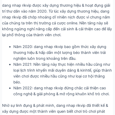
dang nhap rikvip được xây dựng thương hiệu & hoạt đụng giải
trí thư dãn vào năm 2020. Từ lúc xây dựng thương hiệu, dang
nhap rikvip đã chớp nhoáng dĩ nhiên nịch được vì chưng nắm
của chúng ta trên thị trường cá cược online. Nền tảng này sẽ
không ngừng nghỉ nâng cấp đến cải sinh & cải thiện cao để lấy
lại phổ thông của thành viên chơi.
Năm 2020: dang nhap rikvip bao gồm thức xây dựng
thương hiệu & hấp dẫn một lượng béo thành viên trải
nghiệm luôn trong khoảng trên đầu.
Năm 2021: Nền tảng này thực hiện nhiều hầu cũng như
loại lịch trình khyến mãi duyên dáng & kinhtế, giúp thành
viên chơi được nhiều hầu cũng như loại cơ hội thắng
béo.
Năm 2022: dang nhap rikvip đứng chắc cải thiện cao
công nghệ & giải phóng & mở rộng khuôn khổ trò chơi.
Nhờ sự linh đụng & phát minh, dang nhap rikvip đã thiết kế &
xây dựng được một thành viên quen biết chơi trò chơi phát