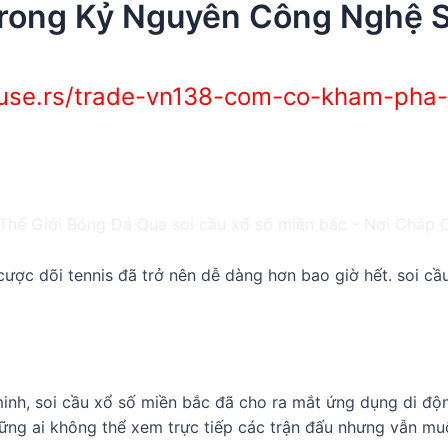
 Trong Kỷ Nguyên Công Nghệ 
se.rs/trade-vn138-com-co-kham-pha-the
 cược dõi tennis đã trở nên dễ dàng hơn bao giờ hết. soi c
minh, soi cầu xổ số miền bắc đã cho ra mắt ứng dụng di độ
hững ai không thể xem trực tiếp các trận đấu nhưng vẫn muố