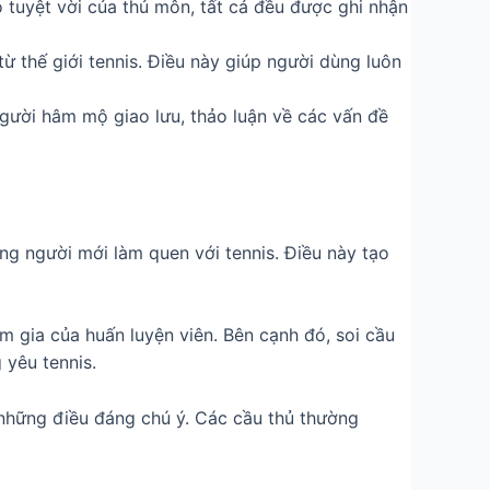
o tuyệt vời của thủ môn, tất cả đều được ghi nhận
ừ thế giới tennis. Điều này giúp người dùng luôn
người hâm mộ giao lưu, thảo luận về các vấn đề
g người mới làm quen với tennis. Điều này tạo
m gia của huấn luyện viên. Bên cạnh đó, soi cầu
yêu tennis.
 những điều đáng chú ý. Các cầu thủ thường