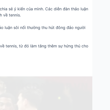
chia sẻ ý kiến của mình. Các diễn đàn thảo luận
 về tennis.
o luận sôi nổi thường thu hút đông đảo người
về tennis, từ đó làm tăng thêm sự hứng thú cho