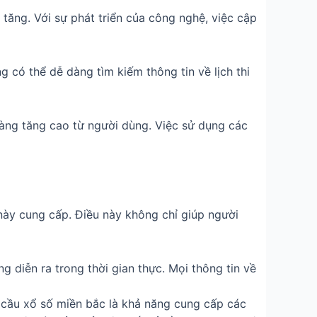
tăng. Với sự phát triển của công nghệ, việc cập
 có thể dễ dàng tìm kiếm thông tin về lịch thi
càng tăng cao từ người dùng. Việc sử dụng các
này cung cấp. Điều này không chỉ giúp người
g diễn ra trong thời gian thực. Mọi thông tin về
 cầu xổ số miền bắc là khả năng cung cấp các