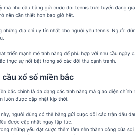
ỳ mà nhu cầu bằng gửi cược dõi tennis trực tuyến đang gia 
trở nên cần thiết hơn bao giờ hết.
những địa chỉ uy tín nhất cho người yêu tennis. Người dùng
u.
hát triển mạnh mẽ tính năng để phù hợp với nhu cầu ngày 
c thực sự nổi bật trong số các đối thủ cạnh tranh.
 cầu xổ số miền bắc
n bắc chính là đa dạng các tính năng mà giao diện chính 
 luôn được cập nhật kịp thời.
g này, người dùng có thể bằng gửi cược dõi các trận đấu đan
 đều được cập nhật ngay lập tức.
trong những yếu đặt cược thêm làm nên thành công của soi