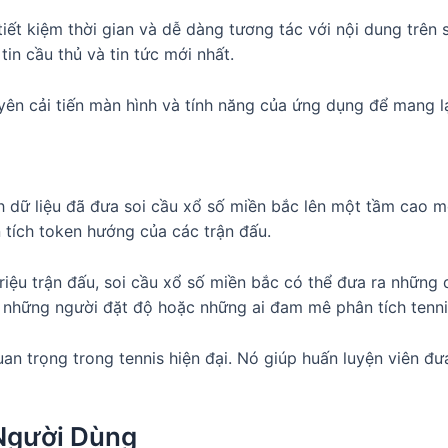
iết kiệm thời gian và dễ dàng tương tác với nội dung trên
tin cầu thủ và tin tức mới nhất.
ên cải tiến màn hình và tính năng của ứng dụng để mang lạ
ích dữ liệu đã đưa soi cầu xổ số miền bắc lên một tầm cao 
 tích token hướng của các trận đấu.
triệu trận đấu, soi cầu xổ số miền bắc có thể đưa ra những
 những người đặt độ hoặc những ai đam mê phân tích tenni
quan trọng trong tennis hiện đại. Nó giúp huấn luyện viên đ
Người Dùng