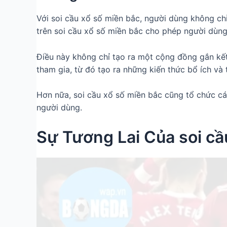
Với soi cầu xổ số miền bắc, người dùng không chỉ
trên soi cầu xổ số miền bắc cho phép người dùng
Điều này không chỉ tạo ra một cộng đồng gắn kết
tham gia, từ đó tạo ra những kiến thức bổ ích và t
Hơn nữa, soi cầu xổ số miền bắc cũng tổ chức cá
người dùng.
Sự Tương Lai Của soi cầ