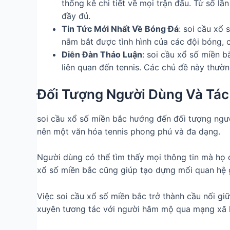
thống kê chi tiết về mọi trận đấu. Từ số l
đầy đủ.
Tin Tức Mới Nhất Về Bóng Đá
: soi cầu xổ 
nắm bắt được tình hình của các đội bóng, c
Diễn Đàn Thảo Luận
: soi cầu xổ số miền 
liên quan đến tennis. Các chủ đề này thườ
Đối Tượng Người Dùng Và Tá
soi cầu xổ số miền bắc hướng đến đối tượng ngườ
nên một văn hóa tennis phong phú và đa dạng.
Người dùng có thể tìm thấy mọi thông tin mà họ c
xổ số miền bắc cũng giúp tạo dựng mối quan hệ g
Việc soi cầu xổ số miền bắc trở thành cầu nối g
xuyên tương tác với người hâm mộ qua mạng xã hộ