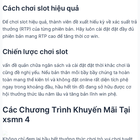
Cách chơi slot hiệu quả
Để chơi slot hiệu quả, thành viên đề xuất hiếu kỳ về xác suất trả
thưởng (RTP) của từng phiên bản. Hãy luôn cài đặt đặt đầy đủ
phiên bản mang RTP cao để tăng thời cơ win.
Chiến lược chơi slot
vấn đề quản chữa ngân sách và cài đặt đặt thời khắc chơi là
cũng đề nghị yếu. Nếu bản thân mỗi bầy bầy chúng ta hoàn
toàn mang thể kiên trì và không đặt online rất diện tích phệ
ngay trong khoảng đầu, hầu hết tín đồ đang sở hữu được cơ
hội thưởng thức lâu năm lâu và tăng bản lĩnh win phệ.
Các Chương Trình Khuyến Mãi Tại
xsmn 4
Không chỉ đem lại hầu hết thưởng thức chơi trò vui chơi tuyệt