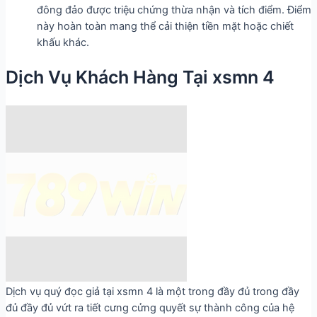
đông đảo được triệu chứng thừa nhận và tích điểm. Điểm
này hoàn toàn mang thể cải thiện tiền mặt hoặc chiết
khấu khác.
Dịch Vụ Khách Hàng Tại xsmn 4
Dịch vụ quý đọc giả tại xsmn 4 là một trong đầy đủ trong đầy
đủ đầy đủ vứt ra tiết cưng cửng quyết sự thành công của hệ