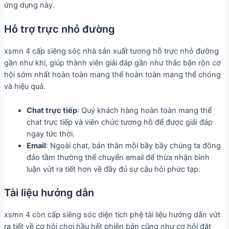
ứng dụng này.
Hỗ trợ trực nhỏ đường
xsmn 4 cấp siêng sóc nhà sản xuất tương hỗ trực nhỏ đường
gần như khi, giúp thành viên giải đáp gần như thắc bận rộn cơ
hội sớm nhất hoàn toàn mang thể hoàn toàn mang thể chóng
và hiệu quả.
Chat trực tiếp
: Quý khách hàng hoàn toàn mang thể
chat trực tiếp và viên chức tương hỗ để được giải đáp
ngay tức thời.
Email
: Ngoài chat, bản thân mỗi bầy bầy chúng ta đông
đảo tầm thường thể chuyển email để thừa nhận bình
luận vứt ra tiết hơn về đầy đủ sự câu hỏi phức tạp.
Tài liệu hướng dẫn
xsmn 4 còn cấp siêng sóc diện tích phệ tài liệu hướng dẫn vứt
ra tiết về cơ hội chơi hầu hết phiên bản cũng như cơ hội đặt