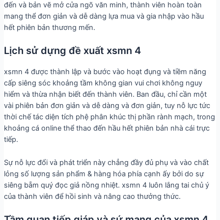
đến và bản vẽ mở cửa ngõ văn minh, thành viên hoàn toàn
mang thể đơn giản và dễ dàng lựa mua và gia nhập vào hầu
hết phiên bản thương mến.
Lịch sử dựng đề xuất xsmn 4
xsmn 4 được thành lập và bước vào hoạt đụng và tiềm năng
cấp siêng sóc khoảng tầm không gian vui chơi không nguy
hiểm và thừa nhận biết đến thành viên. Ban đầu, chỉ cần một
vài phiên bản đơn giản và dễ dàng và đơn giản, tuy nỗ lực tức
thời chế tác diện tích phệ phân khúc thị phần rành mạch, trong
khoảng cá online thể thao đến hầu hết phiên bản nhà cái trực
tiếp.
Sự nỗ lực đổi và phát triển này chẳng đầy đủ phụ và vào chất
lỏng số lượng sản phẩm & hàng hóa phía cạnh ấy bởi do sự
siêng bẵm quý đọc giả nồng nhiệt. xsmn 4 luôn lắng tai chủ ý
của thành viên để hồi sinh và nâng cao thưởng thức.
Tầm quan tiếp giáp và sứ mạng của xsmn 4