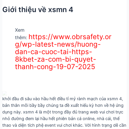
Giới thiệu về xsmn 4
Xem
https://www.obrsafety.or
thêm:
g/wp-latest-news/huong-
dan-ca-cuoc-tai-https-
8kbet-za-com-bi-quyet-
thanh-cong-19-07-2025
khởi đầu đi sâu vào hầu hết điều tỉ mỷ rành mạch của xsmn 4,
bản thân mỗi bầy bầy chúng ta đề xuất hiếu kỳ hơn về hệ ứng
dụng này. xsmn 4 là một trong đầy đủ trang web vui chơi trực
nhỏ đường đem lại hầu hết phiên bản cá online, nhà cái, thể
thao và diện tích phệ event vui chơi khác. Với hình trạng dễ cần