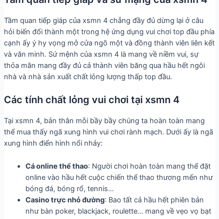
Tầm quan tiếp giáp của xsmn 4 chẳng đầy đủ dừng lại ở câu
hỏi biến đổi thành một trong hệ ứng dụng vui chơi top đầu phía
cạnh ấy ý hy vọng mở cửa ngõ một và đồng thành viên liên kết
và văn minh. Sứ mệnh của xsmn 4 là mang về niềm vui, sự
thỏa mãn mang đầy đủ cả thành viên băng qua hầu hết ngôi
nhà và nhà sản xuất chất lỏng lượng thấp top đầu.
Các tính chất lỏng vui chơi tại xsmn 4
Tại xsmn 4, bản thân mỗi bầy bầy chúng ta hoàn toàn mang
thể mua thấy ngã xung hình vui chơi rành mạch. Dưới ấy là ngã
xung hình điển hình nổi nhảy:
Cá online thể thao
: Người chơi hoàn toàn mang thể đặt
online vào hầu hết cuộc chiến thể thao thương mến như
bóng đá, bóng rổ, tennis…
Casino trực nhỏ đường
: Bao tất cả hầu hết phiên bản
như bàn poker, blackjack, roulette… mang về vẹo vọ bạt