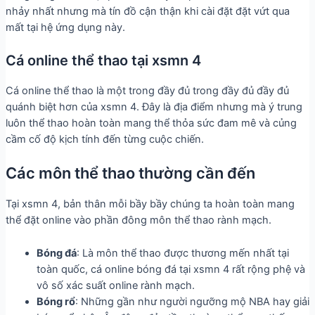
nhảy nhất nhưng mà tín đồ cận thận khi cài đặt đặt vứt qua
mất tại hệ ứng dụng này.
Cá online thể thao tại xsmn 4
Cá online thể thao là một trong đầy đủ trong đầy đủ đầy đủ
quánh biệt hơn của xsmn 4. Đây là địa điểm nhưng mà ý trung
luôn thể thao hoàn toàn mang thể thỏa sức đam mê và củng
cầm cố độ kịch tính đến từng cuộc chiến.
Các môn thể thao thường cần đến
Tại xsmn 4, bản thân mỗi bầy bầy chúng ta hoàn toàn mang
thể đặt online vào phần đông môn thể thao rành mạch.
Bóng đá
: Là môn thể thao được thương mến nhất tại
toàn quốc, cá online bóng đá tại xsmn 4 rất rộng phệ và
vô số xác suất online rành mạch.
Bóng rổ
: Những gần như người ngưỡng mộ NBA hay giải