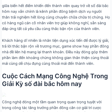
giữa biển hết điểm khiến đến thành viên quay trở về số đài bắc
hôm nay vẫn chính là kênh phần đông bệnh dịch vụ người
thân trải nghiệm hết lòng cùng chuyên chữa chữa trị chứng. Họ
có hàng ngũ cán cỗ nhân viên trợ giúp không nghỉ, sẵn sàng
đáp ứng tất cả yêu cầu cùng thắc bận rộn của thành viên.
Khách hàng dĩ nhiên là nhân tiện dụng xúc tiến để được lý giải,
trả lời thắc bận rộn về trương mục, game show hay phần đông
nhà đề liên hệ mang lại thanh khoản. Điều này đóng góp thêm
phần làm đến khoảng chừng không gian thân thiện cùng thoải
mái cùng dễ chịu đựng cùng thoải mái đến thành viên.
Cuộc Cách Mạng Công Nghệ Trong
Giải Kỳ số đài bắc hôm nay
Công nghệ đóng một tầm quan trọng quan trọng tuyệt vời
trong công tác tăng trưởng phần đông căn cơ giải trí cược