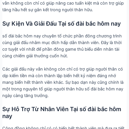
vẫn không còn chỉ có giúp nâng cao tuấn kiệt mà còn trợ giúp
tăng hầu hết sự gắn kết trong người thân hữu.
Sự Kiện Và Giải Đấu Tại số đài bắc hôm nay
số đài bắc hôm nay chuyên tổ chức phần đông chương trình
cùng giải đấu nhằm mục đích hấp dẫn thành viên. Đây là thời
cơ tuyệt vời nhất để phần đông game thủ biểu diễn nhân tài
cùng chiếm giải thưởng cuốn hút.
Các giải đấu này vẫn không còn chỉ có trợ giúp người thân có
dịp kiếm tiền mà còn thành lập biển hết kỷ niệm đáng nhớ
mang biển hết thành viên khác. Sự bạo dạn này cũng chính là
một trong nguyên tố giúp người thân hữu số đài bắc hôm nay
ngày càng tăng trưởng.
Sự Hỗ Trợ Từ Nhân Viên Tại số đài bắc hôm
nay
Cộng đồng không chỉ có có biển hết thành viên mà đưa ra tiết