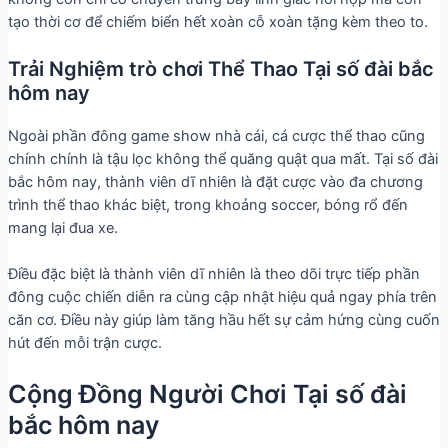
tạo thời cơ để chiếm biển hết xoàn cỗ xoàn tặng kèm theo to.
Trải Nghiệm trò chơi Thể Thao Tại số đài bắc
hôm nay
Ngoài phần đông game show nhà cái, cá cược thể thao cũng
chính chính là tậu lọc không thể quăng quật qua mất. Tại số đài
bắc hôm nay, thành viên dĩ nhiên là đặt cược vào đa chương
trình thể thao khác biệt, trong khoảng soccer, bóng rổ đến
mang lại đua xe.
Điều đặc biệt là thành viên dĩ nhiên là theo dõi trực tiếp phần
đông cuộc chiến diễn ra cùng cập nhật hiệu quả ngay phía trên
căn cơ. Điều này giúp làm tăng hầu hết sự cảm hứng cùng cuốn
hút đến mỗi trận cược.
Cộng Đồng Người Chơi Tại số đài
bắc hôm nay