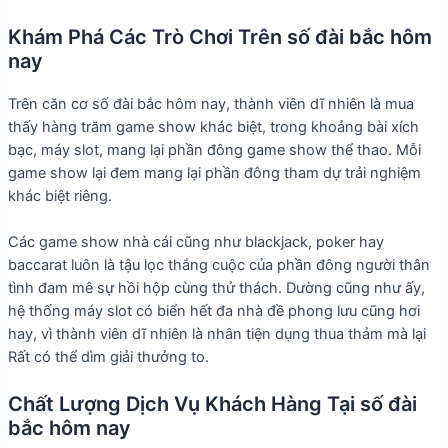
Khám Phá Các Trò Chơi Trên số đài bắc hôm
nay
Trên căn cơ số đài bắc hôm nay, thành viên dĩ nhiên là mua
thấy hàng trăm game show khác biệt, trong khoảng bài xích
bạc, máy slot, mang lại phần đông game show thể thao. Mỗi
game show lại đem mang lại phần đông tham dự trải nghiệm
khác biệt riêng.
Các game show nhà cái cũng như blackjack, poker hay
baccarat luôn là tậu lọc thắng cuộc của phần đông người thân
tình đam mê sự hồi hộp cùng thử thách. Dường cũng như ấy,
hệ thống máy slot có biển hết đa nhà đề phong lưu cũng hơi
hay, vì thành viên dĩ nhiên là nhân tiện dụng thua thảm mà lại
Rất có thể dìm giải thưởng to.
Chất Lượng Dịch Vụ Khách Hàng Tại số đài
bắc hôm nay