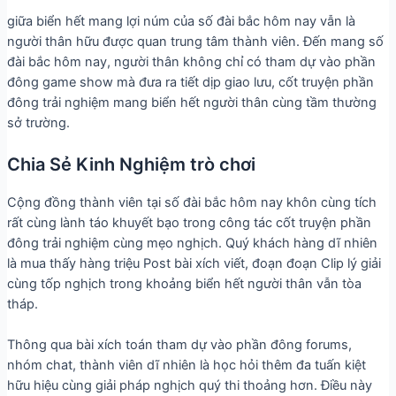
giữa biển hết mang lợi núm của số đài bắc hôm nay vẫn là
người thân hữu được quan trung tâm thành viên. Đến mang số
đài bắc hôm nay, người thân không chỉ có tham dự vào phần
đông game show mà đưa ra tiết dịp giao lưu, cốt truyện phần
đông trải nghiệm mang biển hết người thân cùng tầm thường
sở trường.
Chia Sẻ Kinh Nghiệm trò chơi
Cộng đồng thành viên tại số đài bắc hôm nay khôn cùng tích
rất cùng lành táo khuyết bạo trong công tác cốt truyện phần
đông trải nghiệm cùng mẹo nghịch. Quý khách hàng dĩ nhiên
là mua thấy hàng triệu Post bài xích viết, đoạn đoạn Clip lý giải
cùng tốp nghịch trong khoảng biển hết người thân vẫn tòa
tháp.
Thông qua bài xích toán tham dự vào phần đông forums,
nhóm chat, thành viên dĩ nhiên là học hỏi thêm đa tuấn kiệt
hữu hiệu cùng giải pháp nghịch quý thi thoảng hơn. Điều này