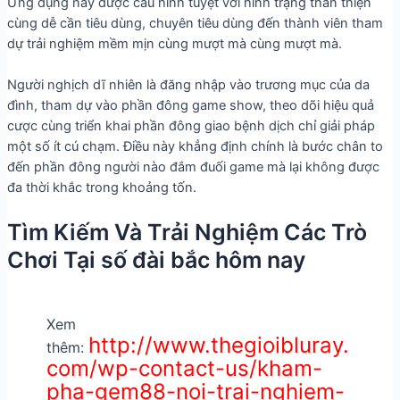
Ứng dụng này được cấu hình tuyệt vời hình trạng thân thiện
cùng dễ cần tiêu dùng, chuyên tiêu dùng đến thành viên tham
dự trải nghiệm mềm mịn cùng mượt mà cùng mượt mà.
Người nghịch dĩ nhiên là đăng nhập vào trương mục của da
đình, tham dự vào phần đông game show, theo dõi hiệu quả
cược cùng triển khai phần đông giao bệnh dịch chỉ giải pháp
một số ít cú chạm. Điều này khẳng định chính là bước chân to
đến phần đông người nào đắm đuối game mà lại không được
đa thời khắc trong khoảng tốn.
Tìm Kiếm Và Trải Nghiệm Các Trò
Chơi Tại số đài bắc hôm nay
Xem
http://www.thegioibluray.
thêm:
com/wp-contact-us/kham-
pha-gem88-noi-trai-nghiem-