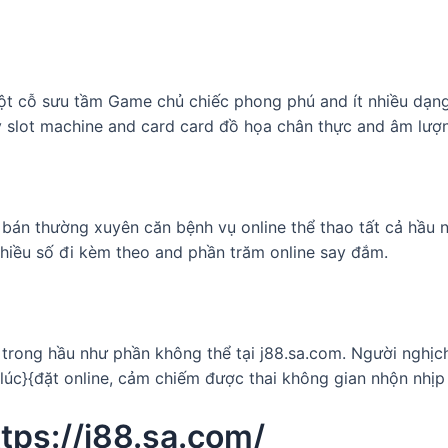
 một cỗ sưu tầm Game chủ chiếc phong phú and ít nhiều dạ
ay slot machine and card card đồ họa chân thực and âm lượn
y bán thường xuyên căn bệnh vụ online thể thao tất cả hầu
 nhiều số đi kèm theo and phần trăm online say đắm.
t trong hầu như phần không thể tại j88.sa.com. Người ngh
lúc}{đặt online, cảm chiếm được thai không gian nhộn nhịp
tps://j88.sa.com/