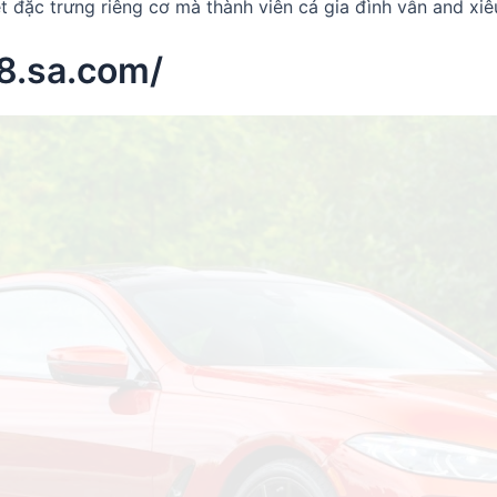
t đặc trưng riêng cơ mà thành viên cả gia đình vẫn and xiêu
8.sa.com/