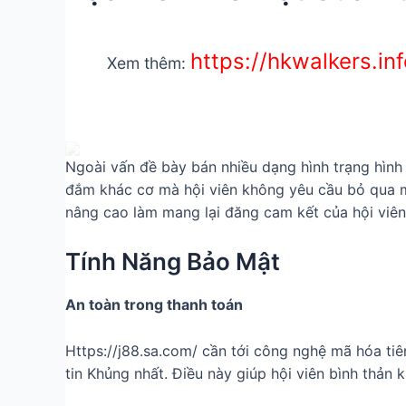
https://hkwalkers.i
Xem thêm:
Ngoài vấn đề bày bán nhiều dạng hình trạng hình
đắm khác cơ mà hội viên không yêu cầu bỏ qua m
nâng cao làm mang lại đăng cam kết của hội viên
Tính Năng Bảo Mật
An toàn trong thanh toán
Https://j88.sa.com/ cần tới công nghệ mã hóa ti
tin Khủng nhất. Điều này giúp hội viên bình thản k