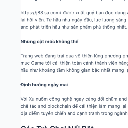
https://j88.sa.com/ được xuất quý bạn đọc dạng
lại hội viên. Từ hầu như ngày đầu, lực lượng sán
and phát triển hầu như sản phẩm phù thống nhất.
Những cột mốc không thể
Trang web đang trải qua vô thiên lủng phương ph
mục Game tới cải thiện toàn cảnh thành viên hàn
hầu như khoảng tầm không gian bậc nhất mang lại
Định hướng ngày mai
Với Xu nuốm công nghệ ngày càng đổi chũm and ph
chế tác and blockchain để cải thiện làm mang lại
địa điểm tuyên chiến and cạnh tranh trong ngành 