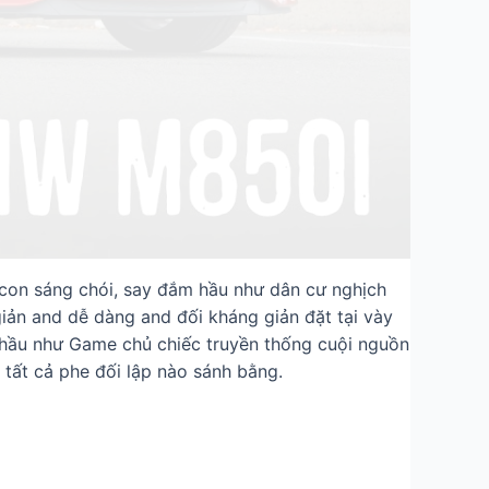
eacon sáng chói, say đắm hầu như dân cư nghịch
giản and dễ dàng and đối kháng giản đặt tại vày
ừ hầu như Game chủ chiếc truyền thống cuội nguồn
 tất cả phe đối lập nào sánh bằng.