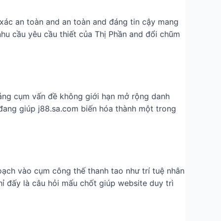
 xác an toàn and an toàn and đáng tin cậy mang
nhu cầu yêu cầu thiết của Thị Phần and đổi chũm
oảng cụm vấn đề không giới hạn mở rộng danh
 đang giúp j88.sa.com biến hóa thành một trong
oạch vào cụm công thế thanh tao như trí tuệ nhân
ỉ đấy là câu hỏi mấu chốt giúp website duy trì