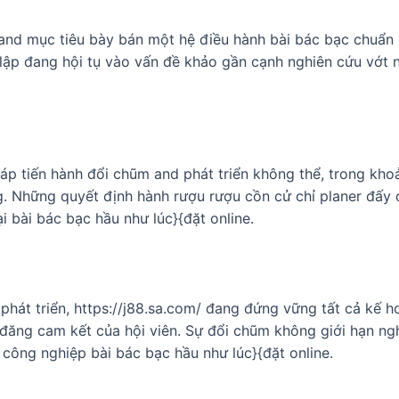
 and mục tiêu bày bán một hệ điều hành bài bác bạc chuẩn
g lập đang hội tụ vào vấn đề khảo gần cạnh nghiên cứu vớt 
áp tiến hành đổi chũm and phát triển không thể, trong kh
g. Những quyết định hành rượu rượu cồn cử chỉ planer đấy
 bài bác bạc hầu như lúc}{đặt online.
át triển, https://j88.sa.com/ đang đứng vững tất cả kế h
 đăng cam kết của hội viên. Sự đổi chũm không giới hạn ngh
công nghiệp bài bác bạc hầu như lúc}{đặt online.