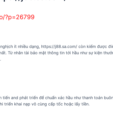
nfo/?p=26799
 nghịch ít nhiều dạng, https://j88.sa.com/ còn kiếm được 
ất. Từ nhân tài bảo mật thông tin tới hầu như sự kiện th
.
ên tiến and phát triển để chuẩn xác hầu như thanh toán bu
hi triển khai nạp vô cùng cấp tốc hoặc lấy tiền.