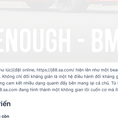
ư lúc}{đặt online, https://j88.sa.com/ hiện lên như một b
. Không chỉ đối kháng giản là một hệ điều hành đối kháng 
 đăng cam kết nhiều dạng quanh đấy bên mang lại cả chủ. T
8.sa.com đang hình thành một không gian lôi cuốn cơ mà ít
riển
u cồn