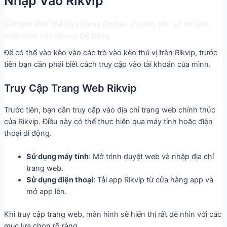
Nhập Vào Rikvip
Để có thể vào kèo vào các trò vào kèo thú vị trên Rikvip, trước
tiên bạn cần phải biết cách truy cập vào tài khoản của mình.
Truy Cập Trang Web Rikvip
Trước tiên, bạn cần truy cập vào địa chỉ trang web chính thức
của Rikvip. Điều này có thể thực hiện qua máy tính hoặc điện
thoại di động.
Sử dụng máy tính
: Mở trình duyệt web và nhập địa chỉ
trang web.
Sử dụng điện thoại
: Tải app Rikvip từ cửa hàng app và
mở app lên.
Khi truy cập trang web, màn hình sẽ hiển thị rất dễ nhìn với các
mục lựa chọn rõ ràng.