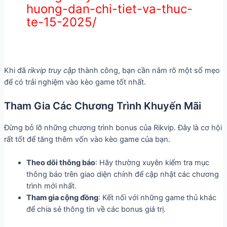
huong-dan-chi-tiet-va-thuc-
te-15-2025/
Khi đã
rikvip truy cập
thành công, bạn cần nắm rõ một số mẹo
để có trải nghiệm vào kèo game tốt nhất.
Tham Gia Các Chương Trình Khuyến Mãi
Đừng bỏ lỡ những chương trình bonus của Rikvip. Đây là cơ hội
rất tốt để tăng thêm vốn vào kèo game của bạn.
Theo dõi thông báo
: Hãy thường xuyên kiểm tra mục
thông báo trên giao diện chính để cập nhật các chương
trình mới nhất.
Tham gia cộng đồng
: Kết nối với những game thủ khác
để chia sẻ thông tin về các bonus giá trị.