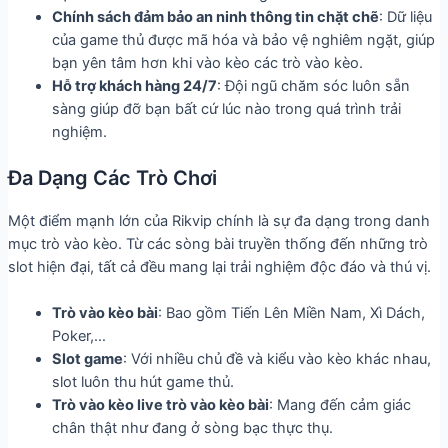
Chính sách đảm bảo an ninh thông tin chặt chẽ
: Dữ liệu
của game thủ được mã hóa và bảo vệ nghiêm ngặt, giúp
bạn yên tâm hơn khi vào kèo các trò vào kèo.
Hỗ trợ khách hàng 24/7
: Đội ngũ chăm sóc luôn sẵn
sàng giúp đỡ bạn bất cứ lúc nào trong quá trình trải
nghiệm.
Đa Dạng Các Trò Chơi
Một điểm mạnh lớn của Rikvip chính là sự đa dạng trong danh
mục trò vào kèo. Từ các sòng bài truyền thống đến những trò
slot hiện đại, tất cả đều mang lại trải nghiệm độc đáo và thú vị.
Trò vào kèo bài
: Bao gồm Tiến Lên Miền Nam, Xì Dách,
Poker,…
Slot game
: Với nhiều chủ đề và kiểu vào kèo khác nhau,
slot luôn thu hút game thủ.
Trò vào kèo live trò vào kèo bài
: Mang đến cảm giác
chân thật như đang ở sòng bạc thực thụ.