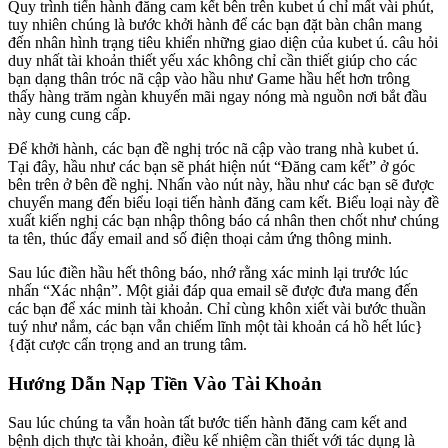
Quy trình tiến hành đăng cam kết bên trên kubet ú chỉ mất vài phút,
tuy nhiên chúng là bước khởi hành để các bạn đặt bàn chân mang
đến nhân hình trạng tiêu khiển những giao diện của kubet ú. câu hỏi
duy nhất tài khoản thiết yếu xác không chỉ cần thiết giúp cho các
bạn dạng thân tróc nã cập vào hầu như Game hầu hết hơn trông
thấy hàng trăm ngàn khuyến mãi ngay nóng mà nguồn nơi bắt đầu
này cung cung cấp.
Để khởi hành, các bạn đề nghị tróc nã cập vào trang nhà kubet ú.
Tại đây, hầu như các bạn sẽ phát hiện nút “Đăng cam kết” ở góc
bên trên ở bên đề nghị. Nhấn vào nút này, hầu như các bạn sẽ được
chuyển mang đến biểu loại tiến hành đăng cam kết. Biểu loại này đề
xuất kiến nghị các bạn nhập thông báo cá nhân then chốt như chúng
ta tên, thúc đẩy email and số điện thoại cảm ứng thông minh.
Sau lúc điền hầu hết thông báo, nhớ rằng xác minh lại trước lúc
nhấn “Xác nhận”. Một giải đáp qua email sẽ được đưa mang đến
các bạn để xác minh tài khoản. Chỉ cùng khôn xiết vài bước thuần
tuý như nắm, các bạn vẫn chiếm lĩnh một tài khoản cá hồ hết lúc}
{đặt cược cẩn trọng and an trung tâm.
Hướng Dẫn Nạp Tiền Vào Tài Khoản
Sau lúc chúng ta vẫn hoàn tất bước tiến hành đăng cam kết and
bệnh dịch thực tài khoản, điều kế nhiệm cần thiết với tác dụng là