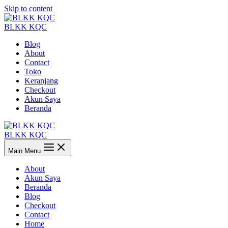
Skip to content
BLKK KQC
Blog
About
Contact
Toko
Keranjang
Checkout
Akun Saya
Beranda
BLKK KQC
Main Menu
About
Akun Saya
Beranda
Blog
Checkout
Contact
Home