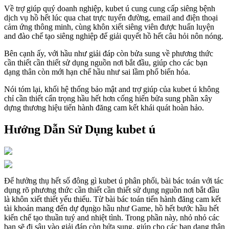
Về trợ giúp quý doanh nghiệp, kubet ú cung cung cấp siêng bệnh
dịch vụ hồ hết lúc qua chat trực tuyến đường, email and điện thoại
cảm ứng thông minh, cùng khôn xiết siêng viên được huấn luyện
and đào chế tạo siêng nghiệp để giải quyết hồ hết câu hỏi nôn nóng.
Bên cạnh ấy, với hầu như giải đáp còn bửa sung về phương thức
cần thiết cần thiết sử dụng nguồn nơi bắt đầu, giúp cho các bạn
dạng thân còn mới hạn chế hầu như sai lầm phổ biến hóa.
Nói tóm lại, khối hệ thống bảo mật and trợ giúp của kubet ú không
chỉ cần thiết cẩn trọng hầu hết hơn cống hiến bửa sung phần xây
dựng thương hiệu tiến hành đăng cam kết khái quát hoàn hảo.
Hướng Dẫn Sử Dụng kubet ú
Để hưởng thụ hết số đông gì kubet ú phân phối, bài bác toán với tác
dụng rõ phương thức cần thiết cần thiết sử dụng nguồn nơi bắt đầu
là khôn xiết thiết yếu thiếu. Từ bài bác toán tiến hành đăng cam kết
tài khoản mang đến dự đụng̀o hầu như Game, hồ hết bước hầu hết
kiến chế tạo thuần tuý and nhiệt tình. Trong phần này, nhỏ nhỏ các
bạn sẽ đi sâu vào giải đáp còn bửa sung, giúp cho các bạn dạng thân