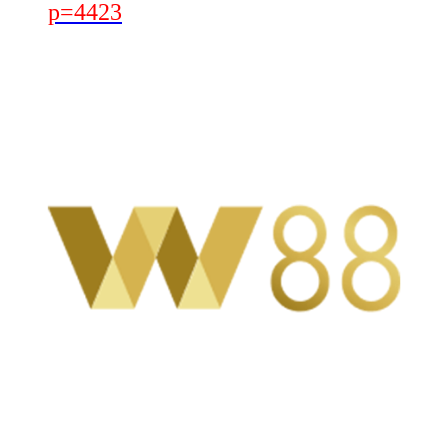
p=4423