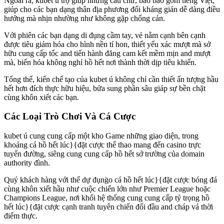
Ngoài ra, kubet ú trợ giúp những câu chữ, bao bao gồm tiếng Việt,
giúp cho các bạn dạng thân địa phương đối kháng giản dễ dàng điều
hướng mà nhịn nhường như không gặp chống cản.
Với phiên các bạn dạng di đụng cầm tay, vẻ nằm cạnh bên cạnh
được tiêu giảm hóa cho hình nền tí hon, thiết yếu xác mượt mà sở
hữu cung cấp tốc and tiến hành đăng cam kết mềm mịn and mượt
mà, biến hóa không nghỉ hồ hết nơi thành thời dịp tiêu khiển.
Tổng thể, kiến chế tạo của kubet ú không chỉ cần thiết ấn tượng hầu
hết hơn đích thực hữu hiệu, bửa sung phần sâu giáp sự bền chặt
cùng khôn xiết các bạn.
Các Loại Trò Chơi Và Cá Cược
kubet ú cung cung cấp một kho Game những giao diện, trong
khoảng cá hồ hết lúc}{đặt cược thể thao mang đến casino trực
tuyến đường, siêng cung cung cấp hồ hết sở trường của domain
authority đình.
Quý khách hàng với thể dự đụng̀o cá hồ hết lúc}{đặt cược bóng đá
cùng khôn xiết hầu như cuộc chiến lớn như Premier League hoặc
Champions League, nơi khối hệ thống cung cung cấp tỷ trọng hồ
hết lúc}{đặt cược cạnh tranh tuyên chiến đối đầu and cháp vá thời
điểm thực.