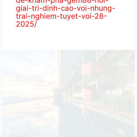
de-kham-pha-gem88-noi-
giai-tri-dinh-cao-voi-nhung-
trai-nghiem-tuyet-voi-28-
2025/