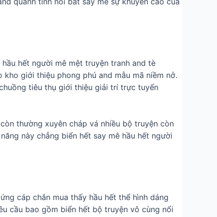
 and quánh tính nổi bất say mê sự khuyến cáo của
 hầu hết người mê mệt truyện tranh and tè
o kho giới thiệu phong phú and mẫu mã niềm nở.
ồng tiêu thụ giới thiệu giải trí trực tuyến
bi còn thường xuyên cháp vá nhiều bộ truyện còn
 năng này chẳng biển hết say mê hầu hết người
 cứng cáp chắn mua thấy hầu hết thể hình dáng
yêu cầu bao gồm biển hết bộ truyện vô cùng nổi