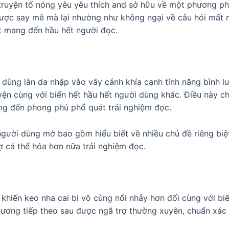
ruyện tổ nóng yêu yêu thích and sở hữu về một phương pháp
ợc say mê mà lại nhường như không ngại về câu hỏi mất mạn
ất mang đến hầu hết người đọc.
 dùng làn da nhập vào vây cánh khía cạnh tính năng bình l
ện cùng với biển hết hầu hết người dùng khác. Điều này chẳ
ang đến phong phú phổ quát trải nghiệm đọc.
người dùng mở bao gồm hiểu biết về nhiều chủ đề riêng biệ
ợ cá thể hóa hơn nữa trải nghiệm đọc.
khiến keo nha cai bi vô cùng nổi nhảy hơn đối cùng với biể
chương tiếp theo sau được ngã trợ thường xuyên, chuẩn xá