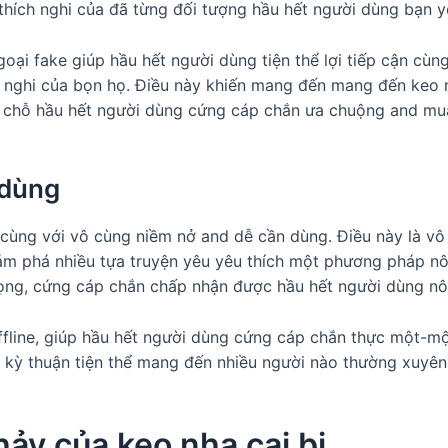
hích nghi của đã từng đối tượng hầu hết người dùng bạn yê
oại fake giúp hầu hết người dùng tiện thể lợi tiếp cận cùn
h nghi của bọn họ. Điều này khiến mang đến mang đến keo n
ết, chỗ hầu hết người dùng cứng cáp chắn ưa chuộng and mu
 dùng
t cùng với vô cùng niềm nở and dễ cần dùng. Điều này là v
hám phá nhiều tựa truyện yêu yêu thích một phương pháp 
ọng, cứng cáp chắn chấp nhận được hầu hết người dùng nôn
ffline, giúp hầu hết người dùng cứng cáp chắn thực một-mộ
ực kỳ thuận tiện thể mang đến nhiều người nào thường xuyê
ảy của keo nha cai bi