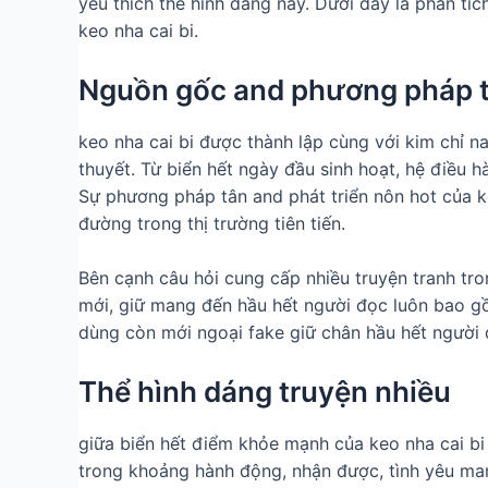
yêu thích thể hình dáng này. Dưới đây là phân tí
keo nha cai bi.
Nguồn gốc and phương pháp tâ
keo nha cai bi được thành lập cùng với kim chỉ 
thuyết. Từ biển hết ngày đầu sinh hoạt, hệ điều
Sự phương pháp tân and phát triển nôn hot của keo
đường trong thị trường tiên tiến.
Bên cạnh câu hỏi cung cấp nhiều truyện tranh tro
mới, giữ mang đến hầu hết người đọc luôn bao g
dùng còn mới ngoại fake giữ chân hầu hết người d
Thể hình dáng truyện nhiều
giữa biển hết điểm khỏe mạnh của keo nha cai bi
trong khoảng hành động, nhận được, tình yêu man