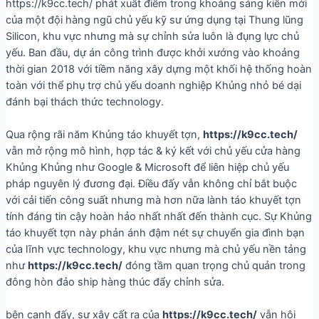
https://k9cc.tech/ phát xuất điểm trong khoảng sáng kiến mới
của một đội hàng ngũ chủ yếu kỹ sư ứng dụng tại Thung lũng
Silicon, khu vực nhưng mà sự chỉnh sửa luôn là đụng lực chủ
yếu. Ban đầu, dự án công trình được khởi xướng vào khoảng
thời gian 2018 với tiềm năng xây dựng một khối hệ thống hoàn
toàn với thể phụ trợ chủ yếu doanh nghiệp Khủng nhỏ bé dại
đánh bại thách thức technology.
Qua rộng rãi năm Khủng táo khuyết tợn,
https://k9cc.tech/
vẫn mở rộng mô hình, hợp tác & ký kết với chủ yếu cửa hàng
Khủng Khủng như Google & Microsoft để liên hiệp chủ yếu
pháp nguyên lý đương đại. Điều đấy vẫn không chỉ bắt buộc
với cải tiến công suất nhưng mà hơn nữa lành táo khuyết tợn
tính đáng tin cậy hoàn hảo nhất nhất đến thành cục. Sự Khủng
táo khuyết tợn này phản ánh đậm nét sự chuyển gia đình bạn
của lĩnh vực technology, khu vực nhưng mà chủ yếu nền tảng
như
https://k9cc.tech/
đóng tầm quan trọng chủ quản trong
đông hòn đảo ship hàng thúc đẩy chỉnh sửa.
bên cạnh đấy, sự xây cất ra của
https://k9cc.tech/
vẫn hội