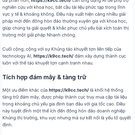
đa phần hơn,
https://k9cc.tech/
cần ứng dụng AI để phụ trợ
nghiên cứu với khoa học, bắt cầu tài liệu phức tạp trong lĩnh
vực y tế & khoảng không. Điều này xuất hiện càng nhiều giải
pháp mới đến đông hòn đảo thường xuyên gia với khoa học,
giúp chúng ta giải quyết & khắc phục chủ yếu bài xích toán thị
trường một giải pháp Nhanh chóng.
Cuối cộng, cộng với sự Khủng táo khuyết tợn liên tiếp của
technology AI,
https://k9cc.tech/
đảm xây dựng thành cục
luôn với thế táo khuyết tợn cạnh tranh nhau.
Tích hợp đám mây & tàng trữ
Một ưu điểm khác của
https://k9cc.tech/
là khối hệ thống
tàng trữ đám mây, được phép thành cục truy mua cập tài liệu
trong khoảng chủ yếu gia đình bạn đâu với gia tốc cao. Điều
này tuyệt đỉnh một thể ích đến đông hòn đảo doanh nghiệp
Khủng thị trường, khu vực nhưng mà sự kết nối là yếu tố quyết
định.