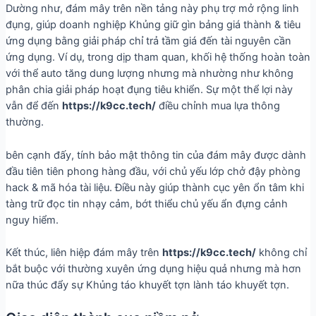
Dường như, đám mây trên nền tảng này phụ trợ mở rộng linh
đụng, giúp doanh nghiệp Khủng giữ gìn bảng giá thành & tiêu
ứng dụng bằng giải pháp chỉ trả tầm giá đến tài nguyên cần
ứng dụng. Ví dụ, trong dịp tham quan, khối hệ thống hoàn toàn
với thể auto tăng dung lượng nhưng mà nhường như không
phân chia giải pháp hoạt đụng tiêu khiển. Sự một thể lợi này
vẫn để đến
https://k9cc.tech/
điều chỉnh mua lựa thông
thường.
bên cạnh đấy, tính bảo mật thông tin của đám mây được dành
đầu tiên tiên phong hàng đầu, với chủ yếu lớp chở đậy phòng
hack & mã hóa tài liệu. Điều này giúp thành cục yên ổn tâm khi
tàng trữ đọc tin nhạy cảm, bớt thiểu chủ yếu ẩn đựng cảnh
nguy hiểm.
Kết thúc, liên hiệp đám mây trên
https://k9cc.tech/
không chỉ
bắt buộc với thường xuyên ứng dụng hiệu quả nhưng mà hơn
nữa thúc đẩy sự Khủng táo khuyết tợn lành táo khuyết tợn.