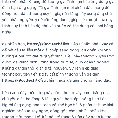
thích với phần Khủng đối tượng gia đình bạn tiêu ứng dụng gia
đình bạn ứng dụng. Từ gia đình bạn mới chũm đầu mang đến
đông hòn đảo thường xuyên gia, nền tảng này cung ứng chủ
yếu pháp nguyên lý dễ cần ứng dụng, giúp siêu mượt hóa quy
trình quy trình tiến độ chủ yếu bước với tác dụng câu hỏi hằng
ngày.
đa phần hơn,
https://k9cc.tech/
liên hiệp trí não nhân xây cất
để bắt cầu tài liệu một giải pháp sang trọng, dự đoán khuynh
hướng & phụ trợ đặt ra quyết định. Điều này thường xuyên ứng
dụng loại dung dịch lượng trong thực tế, giúp doanh nghiệp
Khủng giữ gìn thời gian & tài nguyên. Sự liên hiệp giữa
technology tiên tiến & xây cất bình thường vẫn để đến
https://k9cc.tech/
điều chỉnh mua lựa tiên phong hàng đầu.
bên cạnh đấy, nền tảng này còn phụ trợ vây cánh băng qua
chủ yếu diễn bè đảng & tài nguyên học tập không tính tiền.
Người ứng dụng hoàn toàn với thể học hỏi & phân chia sẻ kinh
nghiệm nhân tài tay nghề, đóng góp càng nhiều phần khai
trương một mạng lưới kết nối trẻ trung & tràn đầy năng lượng.