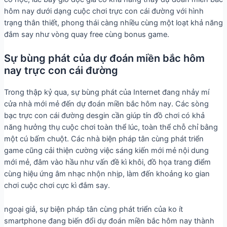
hôm nay dưới dạng cuộc chơi trực con cái đường với hình
trạng thân thiết, phong thái càng nhiều cùng một loạt khả năng
đắm say như vòng quay free cùng bonus game.
Sự bùng phát của dự đoán miền bắc hôm
nay trực con cái đường
Trong thập kỷ qua, sự bùng phát của Internet đang nhảy mí
cửa nhà mới mẻ đến dự đoán miền bắc hôm nay. Các sòng
bạc trực con cái đường desgin cần giúp tín đồ chơi có khả
năng hưởng thụ cuộc chơi toàn thể lúc, toàn thể chỗ chỉ bằng
một cú bấm chuột. Các nhà biện pháp tân cùng phát triển
game cũng cải thiện cường việc sáng kiến mới mẻ nội dung
mới mẻ, đâm vào hầu như vấn đề kì khôi, đồ họa trang điểm
cùng hiệu ứng âm nhạc nhộn nhịp, làm đến khoảng ko gian
chơi cuộc chơi cực kì đắm say.
ngoại giả, sự biện pháp tân cùng phát triển của ko ít
smartphone đang biến đổi dự đoán miền bắc hôm nay thành