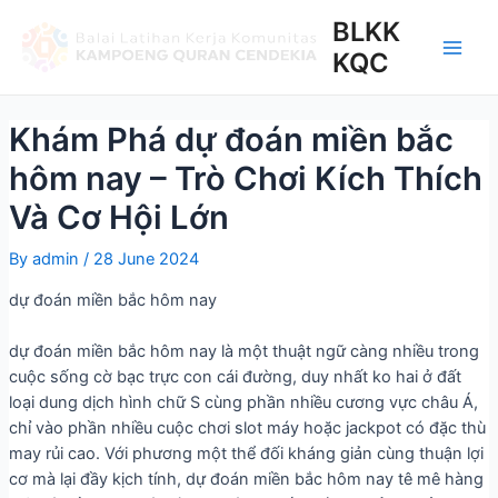
BLKK
KQC
Khám Phá dự đoán miền bắc
hôm nay – Trò Chơi Kích Thích
Và Cơ Hội Lớn
By
admin
/
28 June 2024
dự đoán miền bắc hôm nay
dự đoán miền bắc hôm nay là một thuật ngữ càng nhiều trong
cuộc sống cờ bạc trực con cái đường, duy nhất ko hai ở đất
loại dung dịch hình chữ S cùng phần nhiều cương vực châu Á,
chỉ vào phần nhiều cuộc chơi slot máy hoặc jackpot có đặc thù
may rủi cao. Với phương một thể đối kháng giản cùng thuận lợi
cơ mà lại đầy kịch tính, dự đoán miền bắc hôm nay tê mê hàng