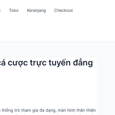
t
Toko
Keranjang
Checkout
cá cược trực tuyến đẳng
 thống trò tham gia đa dạng, màn hình thân thiện