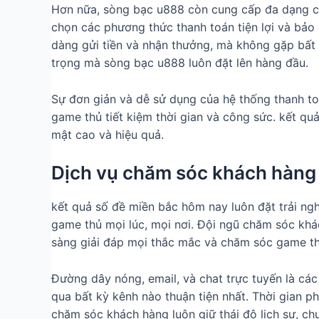
Hơn nữa, sòng bạc u888 còn cung cấp đa dạng cá
chọn các phương thức thanh toán tiện lợi và bảo
dàng gửi tiền và nhận thưởng, mà không gặp bất 
trọng mà sòng bạc u888 luôn đặt lên hàng đầu.
Sự đơn giản và dễ sử dụng của hệ thống thanh to
game thủ tiết kiệm thời gian và công sức. kết q
mật cao và hiệu quả.
Dịch vụ chăm sóc khách hàng
kết quả số đề miền bắc hôm nay luôn đặt trải n
game thủ mọi lúc, mọi nơi. Đội ngũ chăm sóc kh
sàng giải đáp mọi thắc mắc và chăm sóc game th
Đường dây nóng, email, và chat trực tuyến là cá
qua bất kỳ kênh nào thuận tiện nhất. Thời gian p
chăm sóc khách hàng luôn giữ thái độ lịch sự, ch