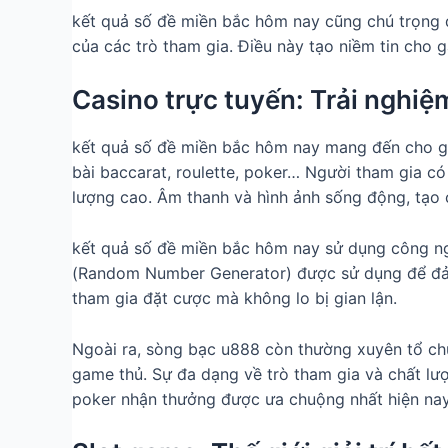
kết quả số đề miền bắc hôm nay cũng chú trọng 
của các trò tham gia. Điều này tạo niềm tin cho
Casino trực tuyến: Trải nghiệ
kết quả số đề miền bắc hôm nay mang đến cho ga
bài baccarat, roulette, poker… Người tham gia có
lượng cao. Âm thanh và hình ảnh sống động, tạo 
kết quả số đề miền bắc hôm nay sử dụng công ng
(Random Number Generator) được sử dụng để đảm 
tham gia đặt cược mà không lo bị gian lận.
Ngoài ra, sòng bạc u888 còn thường xuyên tổ chứ
game thủ. Sự đa dạng về trò tham gia và chất lư
poker nhận thưởng được ưa chuộng nhất hiện nay