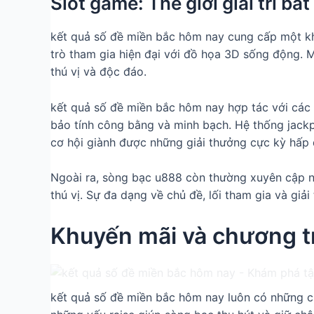
Slot game: Thế giới giải trí bất
kết quả số đề miền bắc hôm nay cung cấp một kho
trò tham gia hiện đại với đồ họa 3D sống động. 
thú vị và độc đáo.
kết quả số đề miền bắc hôm nay hợp tác với các
bảo tính công bằng và minh bạch. Hệ thống jackp
cơ hội giành được những giải thưởng cực kỳ hấp 
Ngoài ra, sòng bạc u888 còn thường xuyên cập n
thú vị. Sự đa dạng về chủ đề, lối tham gia và giả
Khuyến mãi và chương tr
kết quả số đề miền bắc hôm nay luôn có những c