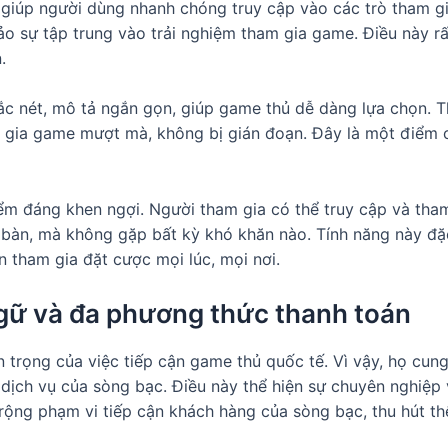
giúp người dùng nhanh chóng truy cập vào các trò tham gia
bảo sự tập trung vào trải nghiệm tham gia game. Điều này r
.
sắc nét, mô tả ngắn gọn, giúp game thủ dễ dàng lựa chọn. 
am gia game mượt mà, không bị gián đoạn. Đây là một điểm
ểm đáng khen ngợi. Người tham gia có thể truy cập và tham 
bàn, mà không gặp bất kỳ khó khăn nào. Tính năng này đặc 
 tham gia đặt cược mọi lúc, mọi nơi.
gữ và đa phương thức thanh toán
 trọng của việc tiếp cận game thủ quốc tế. Vì vậy, họ cu
 dịch vụ của sòng bạc. Điều này thể hiện sự chuyên nghiệ
ộng phạm vi tiếp cận khách hàng của sòng bạc, thu hút th