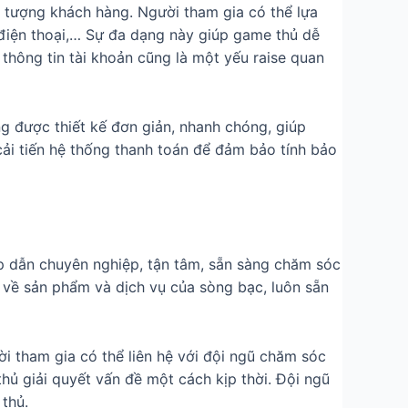
 tượng khách hàng. Người tham gia có thể lựa
 điện thoại,… Sự đa dạng này giúp game thủ dễ
thông tin tài khoản cũng là một yếu raise quan
g được thiết kế đơn giản, nhanh chóng, giúp
ải tiến hệ thống thanh toán để đảm bảo tính bảo
p dẫn chuyên nghiệp, tận tâm, sẵn sàng chăm sóc
 về sản phẩm và dịch vụ của sòng bạc, luôn sẵn
i tham gia có thể liên hệ với đội ngũ chăm sóc
thủ giải quyết vấn đề một cách kịp thời. Đội ngũ
thủ.