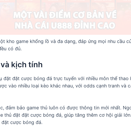
ột kho game khổng lồ và đa dạng, đáp ứng mọi nhu cầu của
đều có đủ.
và kịch tính
 đặt đặt cược bóng đá trực tuyến với nhiều môn thể thao 
ợc vào nhiều loại kèo khác nhau, với odds cạnh tranh và c
c, đảm bảo game thủ luôn có được thông tin mới nhất. Ng
 thủ đặt đặt cược bóng đá, giúp tăng thêm cơ hội giải lớn
 đặt cược bóng đá.