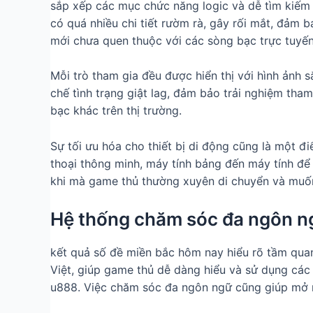
sắp xếp các mục chức năng logic và dễ tìm kiếm 
có quá nhiều chi tiết rườm rà, gây rối mắt, đảm 
mới chưa quen thuộc với các sòng bạc trực tuyến
Mỗi trò tham gia đều được hiển thị với hình ảnh 
chế tình trạng giật lag, đảm bảo trải nghiệm th
bạc khác trên thị trường.
Sự tối ưu hóa cho thiết bị di động cũng là một đi
thoại thông minh, máy tính bảng đến máy tính để 
khi mà game thủ thường xuyên di chuyển và muốn
Hệ thống chăm sóc đa ngôn n
kết quả số đề miền bắc hôm nay hiểu rõ tầm quan
Việt, giúp game thủ dễ dàng hiểu và sử dụng các
u888. Việc chăm sóc đa ngôn ngữ cũng giúp mở r