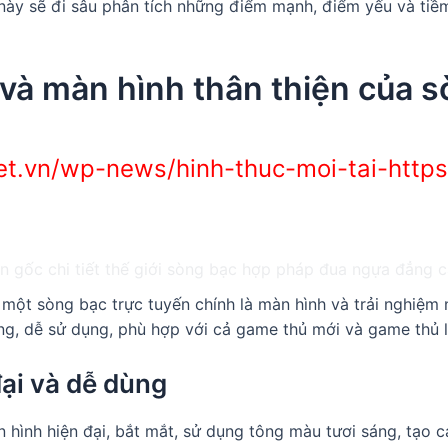
này sẽ đi sâu phân tích những điểm mạnh, điểm yếu và tiề
và màn hình thân thiện của 
et.vn/wp-news/hinh-thuc-moi-tai-http
 một sòng bạc trực tuyến chính là màn hình và trải nghiệm
ng, dễ sử dụng, phù hợp với cả game thủ mới và game thủ 
đại và dễ dùng
hình hiện đại, bắt mắt, sử dụng tông màu tươi sáng, tạo c