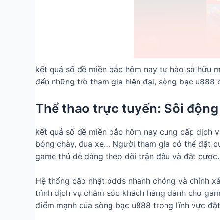
kết quả số đề miền bắc hôm nay tự hào sở hữu m
đến những trò tham gia hiện đại, sòng bạc u888 
Thể thao trực tuyến: Sôi động 
kết quả số đề miền bắc hôm nay cung cấp dịch vụ
bóng chày, đua xe… Người tham gia có thể đặt cư
game thủ dễ dàng theo dõi trận đấu và đặt cược.
Hệ thống cập nhật odds nhanh chóng và chính xá
trình dịch vụ chăm sóc khách hàng dành cho game
điểm mạnh của sòng bạc u888 trong lĩnh vực đặt