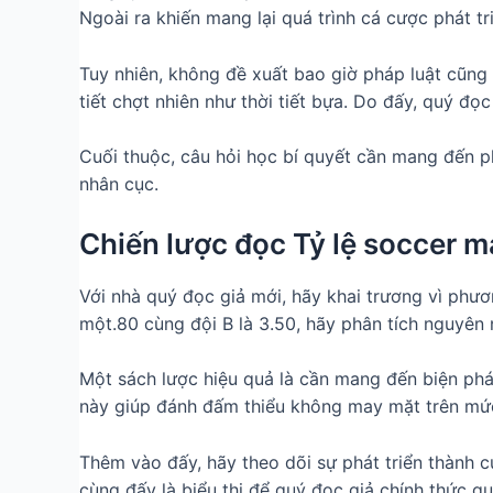
Ngoài ra khiến mang lại quá trình cá cược phát tr
Tuy nhiên, không đề xuất bao giờ pháp luật cũng
tiết chợt nhiên như thời tiết bựa. Do đấy, quý đọ
Cuối thuộc, câu hỏi học bí quyết cần mang đến p
nhân cục.
Chiến lược đọc Tỷ lệ soccer m
Với nhà quý đọc giả mới, hãy khai trương vì phươn
một.80 cùng đội B là 3.50, hãy phân tích nguyên
Một sách lược hiệu quả là cần mang đến biện phá
này giúp đánh đấm thiểu không may mặt trên mức 
Thêm vào đấy, hãy theo dõi sự phát triển thành 
cùng đấy là biểu thị để quý đọc giả chính thức qu