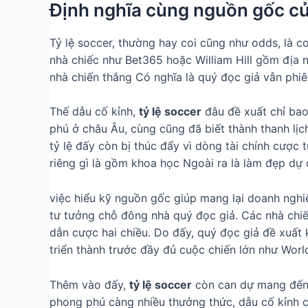
Định nghĩa cùng nguồn gốc củ
Tỷ lệ soccer, thường hay coi cũng như odds, là c
nhà chiếc như Bet365 hoặc William Hill gồm địa n
nhà chiến thắng Có nghĩa là quý đọc giả vẫn phi
Thế dẫu cố kỉnh,
tỷ lệ soccer
đâu đề xuất chỉ bao
phú ở châu Âu, cùng cũng đã biết thành thanh lịc
tỷ lệ đấy còn bị thúc đẩy vì dòng tài chính cược
riêng gì là gồm khoa học Ngoài ra là làm đẹp dự 
việc hiểu kỹ nguồn gốc giúp mang lại doanh nghi
tư tưởng chỗ đông nhà quý đọc giả. Các nhà chiếc
dẫn cược hai chiều. Do đấy, quý đọc giả đề xuất 
triển thành trước đầy đủ cuộc chiến lớn như Worl
Thêm vào đấy,
tỷ lệ soccer
còn can dự mang đến m
phong phú càng nhiều thưởng thức, dẫu cố kỉnh cũ