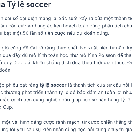
a Tỷ lệ soccer
on cái số đại diện mang lại xác suất xẩy ra của một thành 
ắm căn cứ vào hung ác liệu hoạch toán cùng phân tích chuy
êu bạt một.50 lần số tiền cược nếu dự đoán đúng.
 giờ cũng đề đạt rõ ràng thực chất. Nó xuất hiện từ nắm kỷ
h qua đầy đủ mô hình toán học như mô hình Poisson để tham
 từ quý đọc giả, khiến chúng dịch đưa theo thời gian thực. 
đoán.
ệp phiêu bạt rằng
tỷ lệ soccer
là thành tích của sự câu hỏi 
 thường phát triển thành tỷ lệ để bảo đảm an toàn lợi nhuậ
khảo cạnh bên cùng nghiên cứu giúp lịch sử hào hùng tỷ lệ 
d Cup.
ột vài hình dáng cược rành mạch, từ cược chiến thắng th
ng lời yêu cầu sự kiên nhẫn cùng học hỏi cùng chuyển giao 