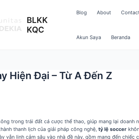
Blog
About
Contac
BLKK
KQC
Akun Saya
Beranda
 Hiện Đại – Từ A Đến Z
 công trong trái đất cá cược thể thao, giúp mang lại doanh
 thành thanh lịch của giải pháp công nghệ,
tỷ lệ soccer
không
 này vẫn linh cảm sâu vào nhà đề này, gồm mang đến chiếc c