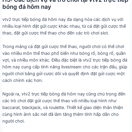
bóng đá hôm nay
vtv2 trực tiếp bóng đá hôm nay đa dạng hóa các dịch vụ với
nhiều loại hình đặt gửi cược khác nhau, từ cá đặt gửi cược thể
thao, đặt gửi cược thể thao cho đến các trò chơi slot.
Trong mảng cá đặt gửi cược thể thao, người chơi có thể chơi
vào nhiều môn thể thao phổ biến như bóng rổ, bóng rổ, quần
vợt, và nhiều môn khác. Điều đặc biệt là vtv2 trực tiếp bóng đá
hôm nay cung cấp tính năng livestream cho các trận đấu, giúp
người chơi bằng gửi cược dõi và quyết định đặt gửi cược một
cách chính xác hơn.
Ngoài ra, vtv2 trực tiếp bóng đá hôm nay cũng chú trọng đến
các trò chơi đặt gửi cược thể thao với nhiều loại hình như
baccarat, blackjack, và roulette. Thiết kế giao diện thân thiện
cùng hình ảnh sắc nét đã làm tăng thêm tính hấp dẫn cho
người chơi.