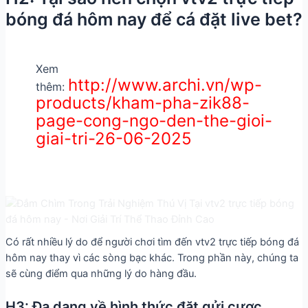
bóng đá hôm nay để cá đặt live bet?
Xem
http://www.archi.vn/wp-
thêm:
products/kham-pha-zik88-
page-cong-ngo-den-the-gioi-
giai-tri-26-06-2025
Có rất nhiều lý do để người chơi tìm đến vtv2 trực tiếp bóng đá
hôm nay thay vì các sòng bạc khác. Trong phần này, chúng ta
sẽ cùng điểm qua những lý do hàng đầu.
H3: Đa dạng về hình thức đặt gửi cược