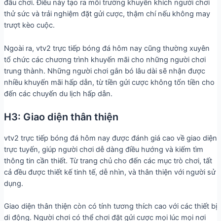
đầu chơi. Điều này tạo ra môi trường khuyến khích người chơi
thử sức và trải nghiệm đặt gửi cược, thậm chí nếu không may
trượt kèo cuộc.
Ngoài ra, vtv2 trực tiếp bóng đá hôm nay cũng thường xuyên
tổ chức các chương trình khuyến mãi cho những người chơi
trung thành. Những người chơi gắn bó lâu dài sẽ nhận được
nhiều khuyến mãi hấp dẫn, từ tiền gửi cược không tốn tiền cho
đến các chuyến du lịch hấp dẫn.
H3: Giao diện thân thiện
vtv2 trực tiếp bóng đá hôm nay được đánh giá cao về giao diện
trực tuyến, giúp người chơi dễ dàng điều hướng và kiếm tìm
thông tin cần thiết. Từ trang chủ cho đến các mục trò chơi, tất
cả đều được thiết kế tinh tế, dễ nhìn, và thân thiện với người sử
dụng.
Giao diện thân thiện còn có tính tương thích cao với các thiết bị
di động. Người chơi có thể chơi đặt gửi cược mọi lúc mọi nơi