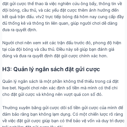
đặt gửi cược thể thao là việc nghiên cứu ông bẩy, thông tin về
đội bóng, cầu thủ, và các yếu đặt cược thêm ảnh hưởng đến
kết quả trận đấu. vtv2 trực tiếp bóng đá hôm nay cung cấp đầy
đủ thống kê và thông tin liên quan, giúp người chơi dễ dàng
đưa ra quyết định.
Người chơi nên xem xét các trận đấu trước đó, phong độ hiện
tại của đội bóng và cầu thủ. Điều này sẽ giúp bạn đánh giá
đúng và đưa ra quyết định đặt gửi cược chính xác hơn.
H3: Quản lý ngân sách đặt gửi cược
Quản lý ngân sách là một phần không thể thiếu trong cá đặt
live bet. Người chơi nên xác định số tiền mà mình có thể chi
cho đặt gửi cược và không nên vượt quá con số đó.
Thường xuyên bằng gửi cược dõi số tiền gửi cược của mình để
đảm bảo rằng bạn không lạm dụng. Có một chiến lược rõ ràng
về việc đặt gửi cược giúp bạn có thể bảo vệ vốn và duy trì được