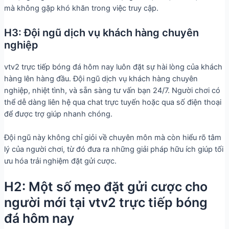
mà không gặp khó khăn trong việc truy cập.
H3: Đội ngũ dịch vụ khách hàng chuyên
nghiệp
vtv2 trực tiếp bóng đá hôm nay luôn đặt sự hài lòng của khách
hàng lên hàng đầu. Đội ngũ dịch vụ khách hàng chuyên
nghiệp, nhiệt tình, và sẵn sàng tư vấn bạn 24/7. Người chơi có
thể dễ dàng liên hệ qua chat trực tuyến hoặc qua số điện thoại
để được trợ giúp nhanh chóng.
Đội ngũ này không chỉ giỏi về chuyên môn mà còn hiểu rõ tâm
lý của người chơi, từ đó đưa ra những giải pháp hữu ích giúp tối
ưu hóa trải nghiệm đặt gửi cược.
H2: Một số mẹo đặt gửi cược cho
người mới tại vtv2 trực tiếp bóng
đá hôm nay