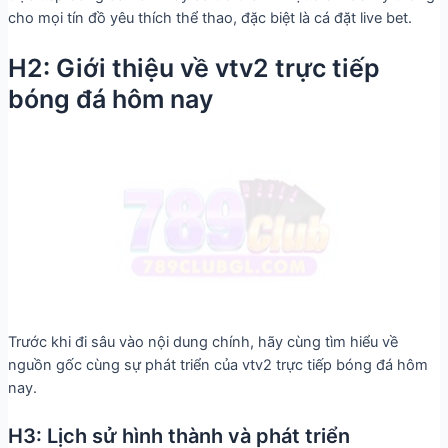
cho mọi tín đồ yêu thích thể thao, đặc biệt là cá đặt live bet.
H2: Giới thiệu về vtv2 trực tiếp
bóng đá hôm nay
Trước khi đi sâu vào nội dung chính, hãy cùng tìm hiểu về
nguồn gốc cùng sự phát triển của vtv2 trực tiếp bóng đá hôm
nay.
H3: Lịch sử hình thành và phát triển