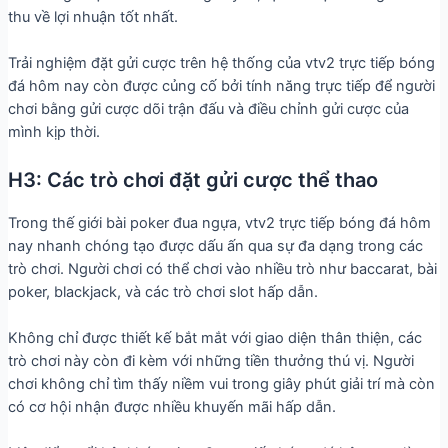
thu về lợi nhuận tốt nhất.
Trải nghiệm đặt gửi cược trên hệ thống của vtv2 trực tiếp bóng
đá hôm nay còn được củng cố bởi tính năng trực tiếp để người
chơi bằng gửi cược dõi trận đấu và điều chỉnh gửi cược của
mình kịp thời.
H3: Các trò chơi đặt gửi cược thể thao
Trong thế giới bài poker đua ngựa, vtv2 trực tiếp bóng đá hôm
nay nhanh chóng tạo được dấu ấn qua sự đa dạng trong các
trò chơi. Người chơi có thể chơi vào nhiều trò như baccarat, bài
poker, blackjack, và các trò chơi slot hấp dẫn.
Không chỉ được thiết kế bắt mắt với giao diện thân thiện, các
trò chơi này còn đi kèm với những tiền thưởng thú vị. Người
chơi không chỉ tìm thấy niềm vui trong giây phút giải trí mà còn
có cơ hội nhận được nhiều khuyến mãi hấp dẫn.